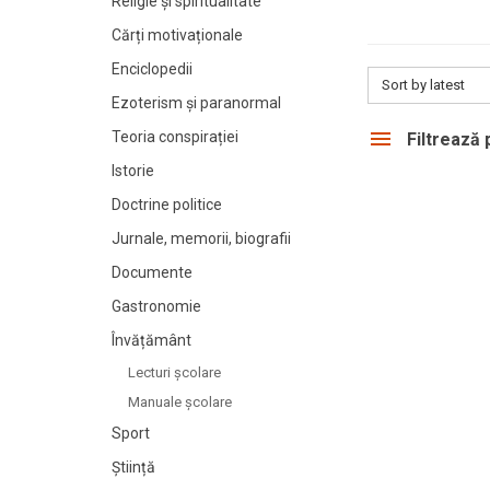
Religie și spiritualitate
Cărți motivaționale
Enciclopedii
Sort by latest
Ezoterism și paranormal
Teoria conspirației
Filtrează
Istorie
Doctrine politice
Jurnale, memorii, biografii
Documente
Gastronomie
Învățământ
Lecturi şcolare
Manuale şcolare
Sport
Știință