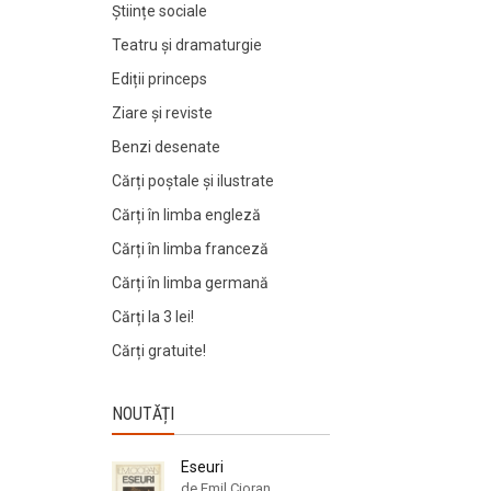
Științe sociale
Teatru și dramaturgie
Ediții princeps
Ziare şi reviste
Benzi desenate
Cărți poștale și ilustrate
Cărți în limba engleză
Cărți în limba franceză
Cărți în limba germană
Cărți la 3 lei!
Cărți gratuite!
NOUTĂȚI
Eseuri
de Emil Cioran