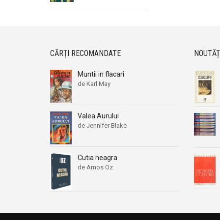
CĂRȚI RECOMANDATE
NOUTĂȚ
Muntii in flacari
de Karl May
Valea Aurului
de Jennifer Blake
Cutia neagra
de Amos Oz