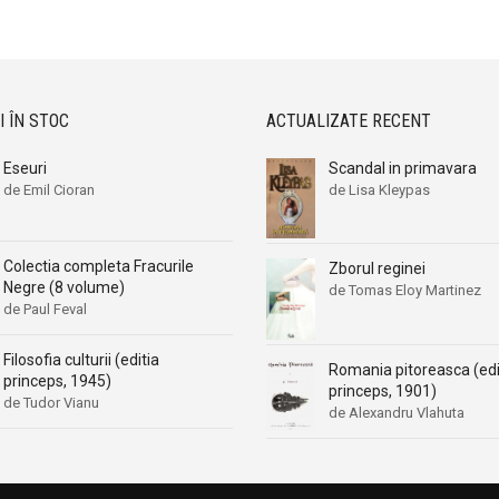
Aleksa Celebonovic
Aleksa Celebonovic
Aleksander Wojciechowscki
Aleksander Wojciechowscki
Aleksandr Beleaev
Aleksandr Beleaev
Alessandro Parronchi
Alessandro Parronchi
I ÎN STOC
ACTUALIZATE RECENT
Alex Mihai Stoenescu
Alex Mihai Stoenescu
Eseuri
Scandal in primavara
Alexandr Soljenitin
Alexandr Soljenitin
de Emil Cioran
de Lisa Kleypas
Alexandra Jones
Alexandra Jones
Alexandra Mosneaga
Alexandra Mosneaga
Colectia completa Fracurile
Zborul reginei
Alexandra Ripley
Alexandra Ripley
Negre (8 volume)
de Tomas Eloy Martinez
Alexandre Dumas
Alexandre Dumas
de Paul Feval
Alexandre Dumas fiul
Alexandre Dumas fiul
Filosofia culturii (editia
Romania pitoreasca (edi
Alexandre Koyre
Alexandre Koyre
princeps, 1945)
princeps, 1901)
Alexandrian
Alexandrian
de Tudor Vianu
de Alexandru Vlahuta
Alexandru Balaci
Alexandru Balaci
Alexandru Busuioceanu
Alexandru Busuioceanu