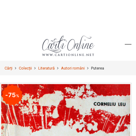
Cărți
Colecții
Literatură
Autori români
Puterea
75
%