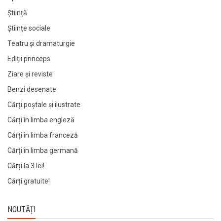
Știință
Științe sociale
Teatru și dramaturgie
Ediții princeps
Ziare şi reviste
Benzi desenate
Cărți poștale și ilustrate
Cărți în limba engleză
Cărți în limba franceză
Cărți în limba germană
Cărți la 3 lei!
Cărți gratuite!
NOUTĂȚI