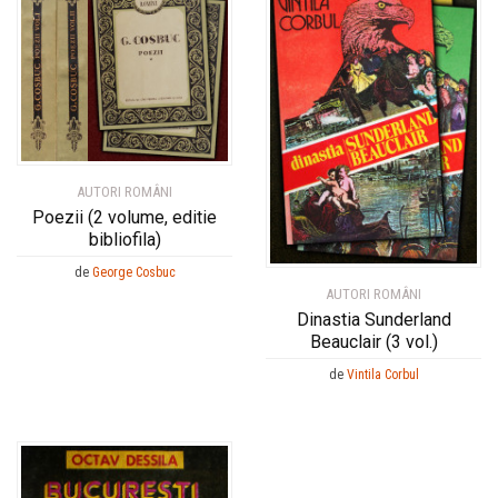
AUTORI ROMÂNI
Poezii (2 volume, editie
bibliofila)
de
George Cosbuc
AUTORI ROMÂNI
Dinastia Sunderland
Beauclair (3 vol.)
de
Vintila Corbul