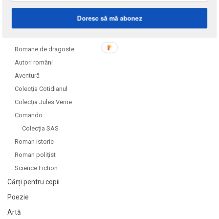
DOMENII
Doresc să mă abonez
Literatură
Romane de dragoste
Autori români
Aventură
Colecția Cotidianul
Colecția Jules Verne
Comando
Colecția SAS
Roman istoric
Roman polițist
Science Fiction
Cărți pentru copii
Poezie
Artă