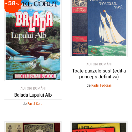
58
%
AUTORI ROMÂNI
Toate panzele sus! (editia
princeps definitiva)
de
Radu Tudoran
AUTORI ROMÂNI
Balada Lupului Alb
de
Pavel Corut