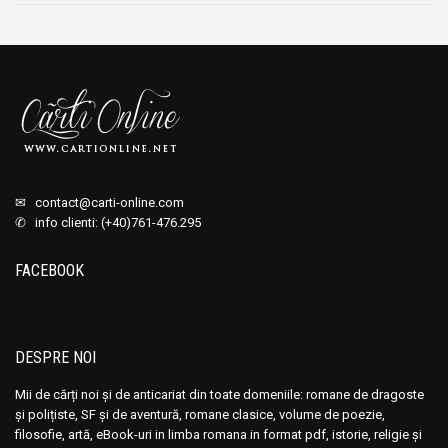
✉
contact@carti-online.com
✆ info clienti: (+40)761-476.295
FACEBOOK
DESPRE NOI
Mii de cărți noi și de anticariat din toate domeniile: romane de dragoste
și polițiste, SF și de aventură, romane clasice, volume de poezie,
filosofie, artă, eBook-uri in limba romana in format pdf, istorie, religie și