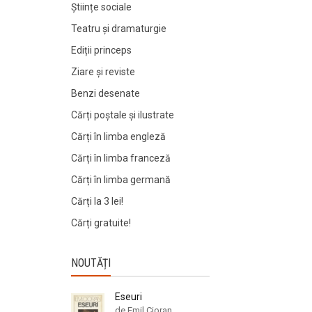
Științe sociale
Teatru și dramaturgie
Ediții princeps
Ziare şi reviste
Benzi desenate
Cărți poștale și ilustrate
Cărți în limba engleză
Cărți în limba franceză
Cărți în limba germană
Cărți la 3 lei!
Cărți gratuite!
NOUTĂȚI
Eseuri
de Emil Cioran