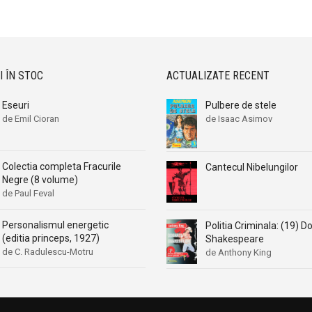
Aleksa Celebonovic
Aleksa Celebonovic
Aleksander Wojciechowscki
Aleksander Wojciechowscki
Aleksandr Beleaev
Aleksandr Beleaev
Alessandro Parronchi
Alessandro Parronchi
I ÎN STOC
ACTUALIZATE RECENT
Alex Mihai Stoenescu
Alex Mihai Stoenescu
Eseuri
Pulbere de stele
Alexandr Soljenitin
Alexandr Soljenitin
de Emil Cioran
de Isaac Asimov
Alexandra Jones
Alexandra Jones
Alexandra Mosneaga
Alexandra Mosneaga
Colectia completa Fracurile
Cantecul Nibelungilor
Alexandra Ripley
Alexandra Ripley
Negre (8 volume)
Alexandre Dumas
Alexandre Dumas
de Paul Feval
Alexandre Dumas fiul
Alexandre Dumas fiul
Personalismul energetic
Politia Criminala: (19) D
Alexandre Koyre
Alexandre Koyre
(editia princeps, 1927)
Shakespeare
Alexandrian
Alexandrian
de C. Radulescu-Motru
de Anthony King
Alexandru Balaci
Alexandru Balaci
Alexandru Busuioceanu
Alexandru Busuioceanu