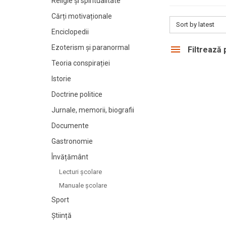
Religie și spiritualitate
Cărți motivaționale
Sort by latest
Enciclopedii
Ezoterism și paranormal
Filtrează
Teoria conspirației
Istorie
Doctrine politice
Jurnale, memorii, biografii
Documente
Gastronomie
Învățământ
Lecturi şcolare
Manuale şcolare
Sport
Știință