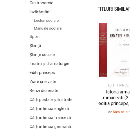
Gastronomie
TITLURI SIMILA
Învățământ
Lecturi şcolare
Manuale şcolare
Sport
Știință
Științe sociale
Teatru și dramaturgie
Ediții princeps
Ziare şi reviste
EDIȚII PRINCE
Benzi desenate
Istoria arma
romanesti (2 v
Cărți poștale și ilustrate
editia princeps
Cărți în limba engleză
de
Nicolae Ior
Cărți în limba franceză
Cărți în limba germană