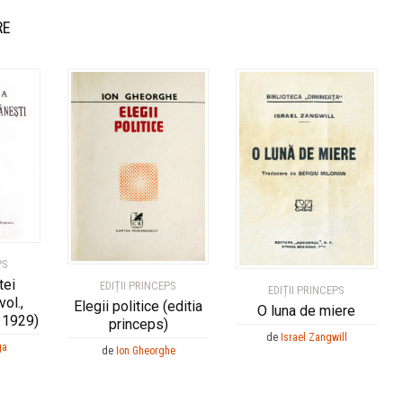
RE
PS
tei
EDIȚII PRINCEPS
EDIȚII PRINCEPS
ol.,
Elegii politice (editia
O luna de miere
, 1929)
princeps)
de
Israel Zangwill
ga
de
Ion Gheorghe