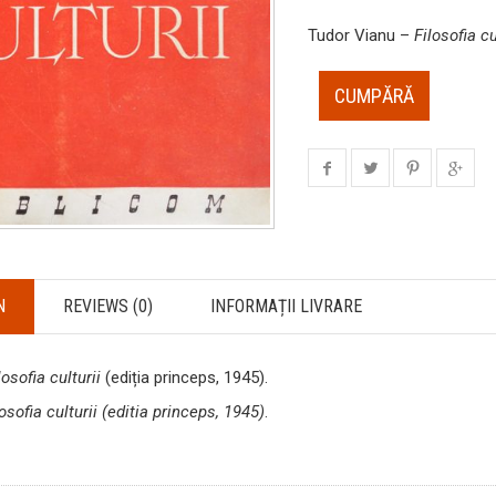
Tudor Vianu –
Filosofia cu
CUMPĂRĂ
N
REVIEWS (0)
INFORMAȚII LIVRARE
losofia culturii
(ediția princeps, 1945).
losofia culturii (editia princeps, 1945)
.