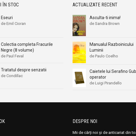
I ÎN STOC
ACTUALIZATE RECENT
Eseuri
Asculta-ti inima!
de Emil Cioran
de Sandra Brown
Colectia completa Fracurile
Manualul Razboinicului
Negre (8 volume)
Luminii
de Paul Feval
de Paulo Coelho
Tratatul despre senzatii
Caietele lui Serafino Gub
de Condillac
operator
de Luigi Pirandello
OK
DESPRE NOI
Mii de cărți noi și de anticariat din t