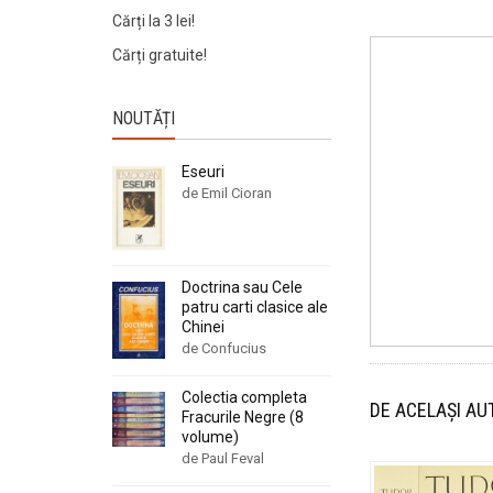
Cărți la 3 lei!
Cărți gratuite!
NOUTĂȚI
Eseuri
de Emil Cioran
Doctrina sau Cele
patru carti clasice ale
Chinei
de Confucius
Colectia completa
DE ACELAȘI AU
Fracurile Negre (8
volume)
de Paul Feval