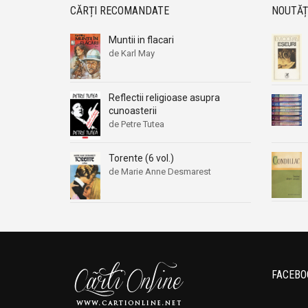
CĂRȚI RECOMANDATE
NOUTĂȚ
Muntii in flacari
de Karl May
Reflectii religioase asupra
cunoasterii
de Petre Tutea
Torente (6 vol.)
de Marie Anne Desmarest
FACEBO