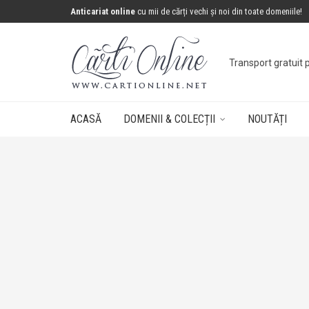
Anticariat online
cu mii de cărți vechi și noi din toate domeniile!
Transport gratuit 
ACASĂ
DOMENII & COLECȚII
NOUTĂȚI