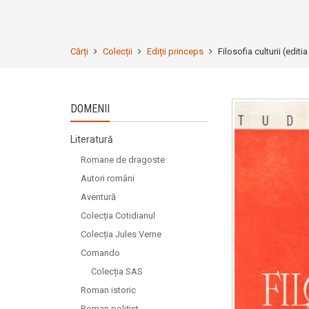
Cărți
Colecții
Ediții princeps
Filosofia culturii (edit
DOMENII
Literatură
Romane de dragoste
Autori români
Aventură
Colecția Cotidianul
Colecția Jules Verne
Comando
Colecția SAS
Roman istoric
Roman polițist