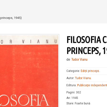
ia princeps, 1945)
FILOSOFIA C
PRINCEPS, 1
de
Tudor Vianu
Categorie:
Ediții princeps
.
Autor:
Tudor Vianu
.
Editura:
Publicaţie independen
Pagini
:
302
An
:
1945
Stare
:
Foarte bună