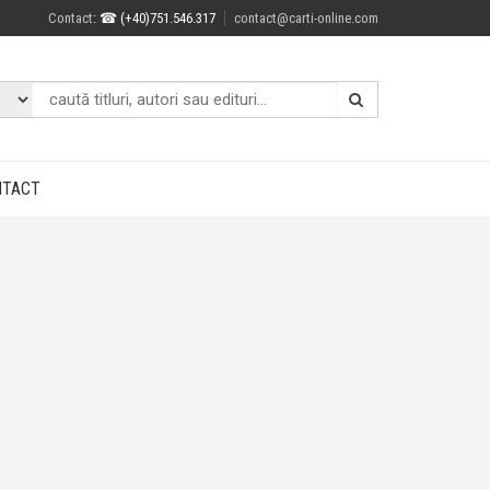
Contact
: ☎ (+40)751.546.317
contact@carti-online.com
NTACT