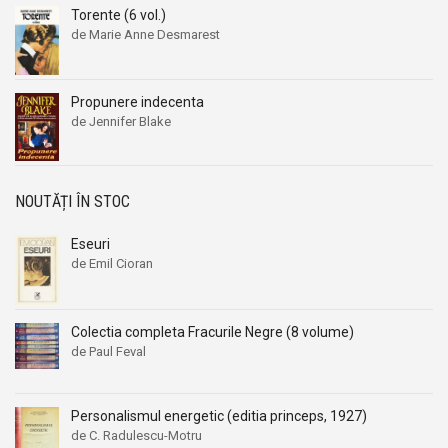
Torente (6 vol.)
Aleksandr Beleaev
Aleksandr Beleaev
de Marie Anne Desmarest
Alessandro Parronchi
Alessandro Parronchi
Alex Mihai Stoenescu
Alex Mihai Stoenescu
Propunere indecenta
Alexandr Soljenitin
Alexandr Soljenitin
de Jennifer Blake
Alexandra Jones
Alexandra Jones
Alexandra Mosneaga
Alexandra Mosneaga
Alexandra Ripley
Alexandra Ripley
NOUTĂȚI ÎN STOC
Alexandre Dumas
Alexandre Dumas
Eseuri
Alexandre Dumas fiul
Alexandre Dumas fiul
de Emil Cioran
Alexandre Koyre
Alexandre Koyre
Alexandrian
Alexandrian
Colectia completa Fracurile Negre (8 volume)
Alexandru Balaci
Alexandru Balaci
de Paul Feval
Alexandru Busuioceanu
Alexandru Busuioceanu
Alexandru Dobos
Alexandru Dobos
Personalismul energetic (editia princeps, 1927)
Alexandru Elian
Alexandru Elian
de C. Radulescu-Motru