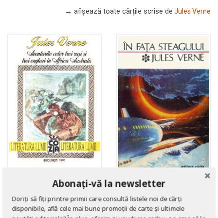
→ afișează toate cărțile scrise
de
Jules Verne
AVENTURĂ
Abonați-vă la newsletter
COLECȚIA JULES VERNE
Aventurile celor trei rusi si
In fata steagului
Doriți să fiți printre primii care consultă listele noi de cărți
trei englezi in Africa
disponibile, află cele mai bune promoții de carte și ultimele
Australa
de
Jules Verne