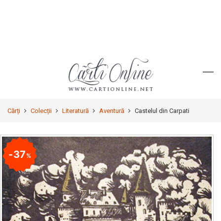
Cărți
Colecții
Literatură
Aventură
Castelul din Carpati
37
%