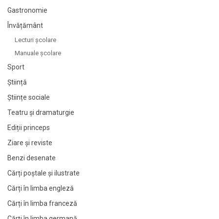
Gastronomie
Învățământ
Lecturi şcolare
Manuale şcolare
Sport
Știință
Științe sociale
Teatru și dramaturgie
Ediții princeps
Ziare şi reviste
Benzi desenate
Cărți poștale și ilustrate
Cărți în limba engleză
Cărți în limba franceză
Cărți în limba germană