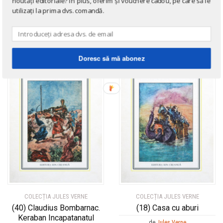
noutăți editoriale? În plus, oferim și vouchere cadou, pe care să le
de
Jules Verne
utilizați la prima dvs. comandă.
Doresc să mă abonez
COLECȚIA JULES VERNE
COLECȚIA JULES VERNE
(40) Claudius Bombarnac.
(18) Casa cu aburi
Keraban Incapatanatul
de
Jules Verne