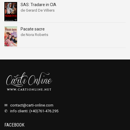
SAS: Tradare in CIA
de Gerard De Villiers
Pacate sacre
de Nora Roberts
✉
contact@carti-online.com
✆ info clienti: (+40)761-476.295
FACEBOOK