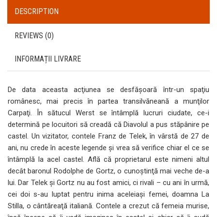
DESCRIPTION
REVIEWS (0)
INFORMAȚII LIVRARE
De data aceasta acţiunea se desfăşoară într-un spaţiu
românesc, mai precis în partea transilvăneană a munţilor
Carpaţi. În sătucul Werst se întâmplă lucruri ciudate, ce-i
determină pe locuitori să creadă că Diavolul a pus stăpânire pe
castel. Un vizitator, contele Franz de Telek, în vârstă de 27 de
ani, nu crede în aceste legende şi vrea să verifice chiar el ce se
întâmplă la acel castel. Află că proprietarul este nimeni altul
decât baronul Rodolphe de Gortz, o cunoştinţă mai veche de-a
lui. Dar Telek şi Gortz nu au fost amici, ci rivali – cu ani în urmă,
cei doi s-au luptat pentru inima aceleiaşi femei, doamna La
Stilla, o cântăreaţă italiană. Contele a crezut că femeia murise,