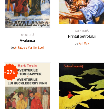
AVENTURĂ
AVENTURĂ
Printul petrolului
Avalansa
de
Karl May
de
An Rutgers Van Der Loeff
27
%