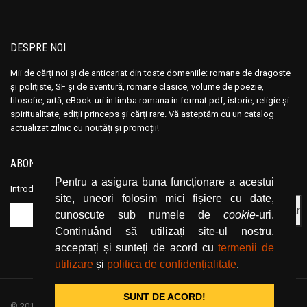
DESPRE NOI
Mii de cărți noi și de anticariat din toate domeniile: romane de dragoste
și polițiste, SF și de aventură, romane clasice, volume de poezie,
filosofie, artă, eBook-uri in limba romana in format pdf, istorie, religie și
spiritualitate, ediții princeps și cărți rare. Vă așteptăm cu un catalog
actualizat zilnic cu noutăți și promoții!
ABONEAZĂ-TE LA NEWSLETTER
Pentru a asigura buna funcționare a acestui
Introduceți adresa dvs. de email și dați click pe butonul de abonare.
site, uneori folosim mici fișiere cu date,
cunoscute sub numele de
cookie
-uri.
Continuând să utilizați site-ul nostru,
acceptați și sunteți de acord cu
termenii de
utilizare
și
politica de confidențialitate
.
SUNT DE ACORD!
© 2019
CartiOnline.net
/ powered by espresso / designed by