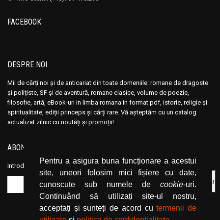
Ana Maria Marin
Ana Maria Marin
Anais Nin
Anais Nin
FACEBOOK
Anatole France
Anatole France
Anatoli Ribakov
Anatoli Ribakov
Anatolie Panis
Anatolie Panis
DESPRE NOI
Anca Dan
Anca Dan
Mii de cărți noi și de anticariat din toate domeniile: romane de dragoste
Andocide
Andocide
și polițiste, SF și de aventură, romane clasice, volume de poezie,
filosofie, artă, eBook-uri in limba romana in format pdf, istorie, religie și
Andre Bejin
Andre Bejin
spiritualitate, ediții princeps și cărți rare. Vă așteptăm cu un catalog
Andre Castelot
Andre Castelot
actualizat zilnic cu noutăți și promoții!
Andre Clot
Andre Clot
Andre Felibien
Andre Felibien
ABONEAZĂ-TE LA NEWSLETTER
Andre Leroi-Gourhan
Andre Leroi-Gourhan
Pentru a asigura buna funcționare a acestui
Introduceți adresa dvs. de email și dați click pe butonul de abonare.
site, uneori folosim mici fișiere cu date,
Andre Malraux
Andre Malraux
cunoscute sub numele de
cookie
-uri.
Andre Maurois
Andre Maurois
Continuând să utilizați site-ul nostru,
Andre Miquel
Andre Miquel
acceptați și sunteți de acord cu
termenii de
Andre Theuriet
Andre Theuriet
utilizare
și
politica de confidențialitate
.