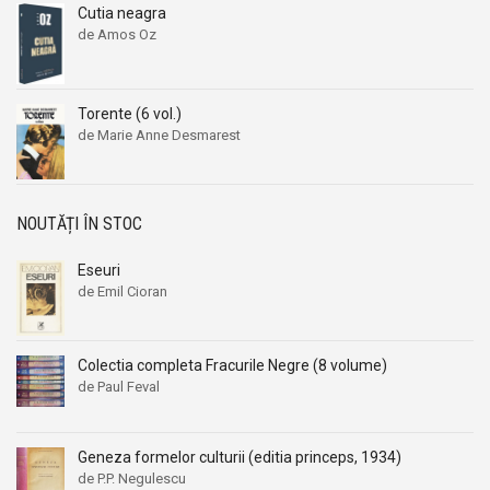
Cutia neagra
Aleksandr Beleaev
Aleksandr Beleaev
de Amos Oz
Alessandro Parronchi
Alessandro Parronchi
Alex Mihai Stoenescu
Alex Mihai Stoenescu
Alexandr Soljenitin
Alexandr Soljenitin
Torente (6 vol.)
de Marie Anne Desmarest
Alexandra Jones
Alexandra Jones
Alexandra Mosneaga
Alexandra Mosneaga
Alexandra Ripley
Alexandra Ripley
NOUTĂȚI ÎN STOC
Alexandre Dumas
Alexandre Dumas
Eseuri
Alexandre Dumas fiul
Alexandre Dumas fiul
de Emil Cioran
Alexandre Koyre
Alexandre Koyre
Alexandrian
Alexandrian
Colectia completa Fracurile Negre (8 volume)
Alexandru Balaci
Alexandru Balaci
de Paul Feval
Alexandru Busuioceanu
Alexandru Busuioceanu
Alexandru Dobos
Alexandru Dobos
Geneza formelor culturii (editia princeps, 1934)
Alexandru Elian
Alexandru Elian
de P.P. Negulescu