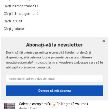
Al James
Al James
Cărți în limba franceză
Al. Alexianu
Al. Alexianu
Cărți în limba germană
Al. Caprariu
Al. Caprariu
Cărți la 3 lei!
Al. Dumitrescu
Al. Dumitrescu
Cărți gratuite!
Al. Philippide
Al. Philippide
Al. Piru
Al. Piru
NOUTĂȚI
Abonați-vă la newsletter
Alain Besancon
Alain Besancon
Doriți să fiți printre primii care consultă listele noi de cărți
Alain Bombard
Alain Bombard
Eseuri
disponibile, află cele mai bune promoții de carte și ultimele
de Emil Cioran
Alain Danielou
Alain Danielou
noutăți editoriale? În plus, oferim și vouchere cadou, pe care să le
Alain Lallemand
Alain Lallemand
utilizați la prima dvs. comandă.
Alain Lesage
Alain Lesage
Doctrina sau Cele patru carti clasice ale Chinei
Alain Manevy
Alain Manevy
de Confucius
Alan Bullock
Alan Bullock
Doresc să mă abonez
Alan Butler
Alan Butler
Alan Dean Foster
Alan Dean Foster
Colectia completa Fracurile Negre (8 volume)
de Paul Feval