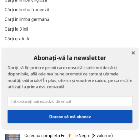
Cărți în limba engleză
Al James
Al James
Cărți în limba franceză
Al. Alexianu
Al. Alexianu
Cărți în limba germană
Al. Caprariu
Al. Caprariu
Cărți la 3 lei!
Al. Dumitrescu
Al. Dumitrescu
Cărți gratuite!
Al. Philippide
Al. Philippide
Al. Piru
Al. Piru
Abonați-vă la newsletter
NOUTĂȚI
Alain Besancon
Alain Besancon
Doriți să fiți printre primii care consultă listele noi de cărți
Alain Bombard
Alain Bombard
Eseuri
disponibile, află cele mai bune promoții de carte și ultimele
Alain Danielou
Alain Danielou
de Emil Cioran
noutăți editoriale? În plus, oferim și vouchere cadou, pe care să le
Alain Lallemand
Alain Lallemand
utilizați la prima dvs. comandă.
Alain Lesage
Alain Lesage
Alain Manevy
Alain Manevy
Doctrina sau Cele patru carti clasice ale Chinei
de Confucius
Alan Bullock
Alan Bullock
Doresc să mă abonez
Alan Butler
Alan Butler
Alan Dean Foster
Alan Dean Foster
Colectia completa Fracurile Negre (8 volume)