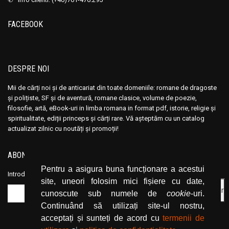
Ana Maria Marin
Ana Maria Marin
Anais Nin
Anais Nin
FACEBOOK
Anatole France
Anatole France
Anatoli Ribakov
Anatoli Ribakov
Anatolie Panis
Anatolie Panis
DESPRE NOI
Anca Dan
Anca Dan
Mii de cărți noi și de anticariat din toate domeniile: romane de dragoste
Andocide
Andocide
și polițiste, SF și de aventură, romane clasice, volume de poezie,
Andre Bejin
Andre Bejin
filosofie, artă, eBook-uri in limba romana in format pdf, istorie, religie și
spiritualitate, ediții princeps și cărți rare. Vă așteptăm cu un catalog
Andre Castelot
Andre Castelot
actualizat zilnic cu noutăți și promoții!
Andre Clot
Andre Clot
Andre Felibien
Andre Felibien
ABONEAZĂ-TE LA NEWSLETTER
Andre Leroi-Gourhan
Andre Leroi-Gourhan
Pentru a asigura buna funcționare a acestui
Introduceți adresa dvs. de email și dați click pe butonul de abonare.
site, uneori folosim mici fișiere cu date,
Andre Malraux
Andre Malraux
cunoscute sub numele de
cookie
-uri.
Andre Maurois
Andre Maurois
Continuând să utilizați site-ul nostru,
Andre Miquel
Andre Miquel
acceptați și sunteți de acord cu
termenii de
Andre Theuriet
Andre Theuriet