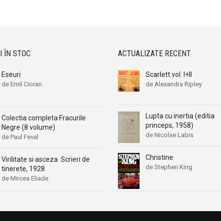
Aleksa Celebonovic
Aleksa Celebonovic
Aleksander Wojciechowscki
Aleksander Wojciechowscki
Aleksandr Beleaev
Aleksandr Beleaev
Alessandro Parronchi
Alessandro Parronchi
I ÎN STOC
ACTUALIZATE RECENT
Alex Mihai Stoenescu
Alex Mihai Stoenescu
Eseuri
Scarlett vol. I+II
Alexandr Soljenitin
Alexandr Soljenitin
de Emil Cioran
de Alexandra Ripley
Alexandra Jones
Alexandra Jones
Alexandra Mosneaga
Alexandra Mosneaga
Lupta cu inertia (editia
Colectia completa Fracurile
Alexandra Ripley
Alexandra Ripley
princeps, 1958)
Negre (8 volume)
de Nicolae Labis
Alexandre Dumas
Alexandre Dumas
de Paul Feval
Alexandre Dumas fiul
Alexandre Dumas fiul
Christine
Virilitate si asceza. Scrieri de
Alexandre Koyre
Alexandre Koyre
de Stephen King
tinerete, 1928
Alexandrian
Alexandrian
de Mircea Eliade
Alexandru Balaci
Alexandru Balaci
Alexandru Busuioceanu
Alexandru Busuioceanu