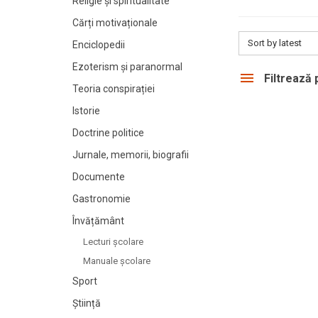
Religie și spiritualitate
Cărți motivaționale
Sort by latest
Enciclopedii
Ezoterism și paranormal
Filtrează
Teoria conspirației
Istorie
Doctrine politice
Jurnale, memorii, biografii
Documente
Gastronomie
Învățământ
Lecturi şcolare
Manuale şcolare
Sport
Știință