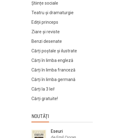
Științe sociale
Teatru și dramaturgie
Ediții princeps
Ziare şi reviste
Benzi desenate
Cărți poștale și ilustrate
Cărți în limba engleză
Cărți în limba franceză
Cărți în limba germană
Cărți la 3 lei!
Cărți gratuite!
NOUTĂȚI
Eseuri
de Emil Cioran