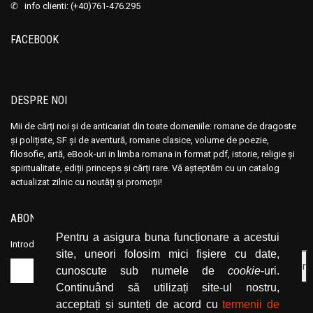
Ana Maria Marin
Ana Maria Marin
✆ info clienti: (+40)761-476.295
Anais Nin
Anais Nin
FACEBOOK
Anatole France
Anatole France
Anatoli Ribakov
Anatoli Ribakov
Anatolie Panis
Anatolie Panis
DESPRE NOI
Anca Dan
Anca Dan
Mii de cărți noi și de anticariat din toate domeniile: romane de dragoste
Andocide
Andocide
și polițiste, SF și de aventură, romane clasice, volume de poezie,
Andre Bejin
Andre Bejin
filosofie, artă, eBook-uri in limba romana in format pdf, istorie, religie și
Andre Castelot
Andre Castelot
spiritualitate, ediții princeps și cărți rare. Vă așteptăm cu un catalog
actualizat zilnic cu noutăți și promoții!
Andre Clot
Andre Clot
Andre Felibien
Andre Felibien
ABONEAZĂ-TE LA NEWSLETTER
Andre Leroi-Gourhan
Andre Leroi-Gourhan
Pentru a asigura buna funcționare a acestui
Introduceți adresa dvs. de email și dați click pe butonul de abonare.
Andre Malraux
Andre Malraux
site, uneori folosim mici fișiere cu date,
Andre Maurois
Andre Maurois
cunoscute sub numele de
cookie
-uri.
Continuând să utilizați site-ul nostru,
Andre Miquel
Andre Miquel
acceptați și sunteți de acord cu
termenii de
Andre Theuriet
Andre Theuriet