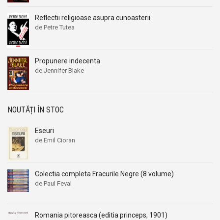
Aleksandr Beleaev
Aleksandr Beleaev
Reflectii religioase asupra cunoasterii
Alessandro Parronchi
Alessandro Parronchi
de Petre Tutea
Alex Mihai Stoenescu
Alex Mihai Stoenescu
Alexandr Soljenitin
Alexandr Soljenitin
Propunere indecenta
Alexandra Jones
Alexandra Jones
de Jennifer Blake
Alexandra Mosneaga
Alexandra Mosneaga
Alexandra Ripley
Alexandra Ripley
Alexandre Dumas
Alexandre Dumas
NOUTĂȚI ÎN STOC
Alexandre Dumas fiul
Alexandre Dumas fiul
Eseuri
Alexandre Koyre
Alexandre Koyre
de Emil Cioran
Alexandrian
Alexandrian
Alexandru Balaci
Alexandru Balaci
Colectia completa Fracurile Negre (8 volume)
Alexandru Busuioceanu
Alexandru Busuioceanu
de Paul Feval
Alexandru Dobos
Alexandru Dobos
Alexandru Elian
Alexandru Elian
Romania pitoreasca (editia princeps, 1901)