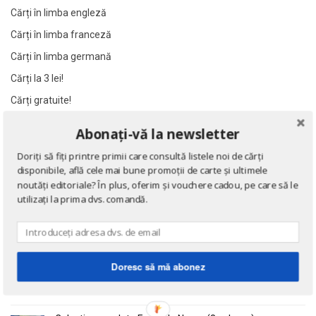
Al James
Al James
Cărți în limba engleză
Al. Alexianu
Al. Alexianu
Cărți în limba franceză
Al. Caprariu
Al. Caprariu
Cărți în limba germană
Al. Dumitrescu
Al. Dumitrescu
Cărți la 3 lei!
Al. Philippide
Al. Philippide
Cărți gratuite!
Al. Piru
Al. Piru
Abonați-vă la newsletter
Alain Besancon
Alain Besancon
NOUTĂȚI
Alain Bombard
Alain Bombard
Doriți să fiți printre primii care consultă listele noi de cărți
disponibile, află cele mai bune promoții de carte și ultimele
Alain Danielou
Alain Danielou
Eseuri
noutăți editoriale? În plus, oferim și vouchere cadou, pe care să le
de Emil Cioran
Alain Lallemand
Alain Lallemand
utilizați la prima dvs. comandă.
Alain Lesage
Alain Lesage
Alain Manevy
Alain Manevy
Doctrina sau Cele patru carti clasice ale Chinei
Alan Bullock
Alan Bullock
de Confucius
Doresc să mă abonez
Alan Butler
Alan Butler
Alan Dean Foster
Alan Dean Foster