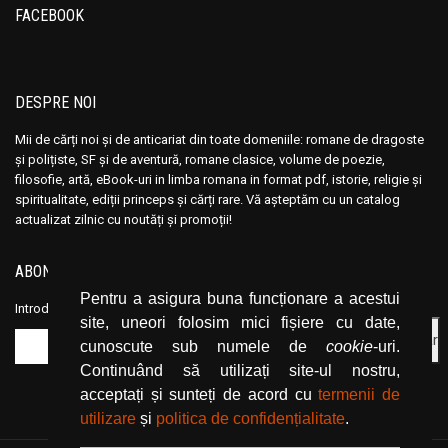
Ana Maria Marin
Ana Maria Marin
FACEBOOK
Anais Nin
Anais Nin
Anatole France
Anatole France
Anatoli Ribakov
Anatoli Ribakov
DESPRE NOI
Anatolie Panis
Anatolie Panis
Mii de cărți noi și de anticariat din toate domeniile: romane de dragoste
Anca Dan
Anca Dan
și polițiste, SF și de aventură, romane clasice, volume de poezie,
filosofie, artă, eBook-uri in limba romana in format pdf, istorie, religie și
Andocide
Andocide
spiritualitate, ediții princeps și cărți rare. Vă așteptăm cu un catalog
Andre Bejin
Andre Bejin
actualizat zilnic cu noutăți și promoții!
Andre Castelot
Andre Castelot
Andre Clot
Andre Clot
ABONEAZĂ-TE LA NEWSLETTER
Andre Felibien
Andre Felibien
Pentru a asigura buna funcționare a acestui
Introduceți adresa dvs. de email și dați click pe butonul de abonare.
site, uneori folosim mici fișiere cu date,
Andre Leroi-Gourhan
Andre Leroi-Gourhan
cunoscute sub numele de
cookie
-uri.
Andre Malraux
Andre Malraux
Continuând să utilizați site-ul nostru,
Andre Maurois
Andre Maurois
acceptați și sunteți de acord cu
termenii de
Andre Miquel
Andre Miquel
utilizare
și
politica de confidențialitate
.
Andre Theuriet
Andre Theuriet