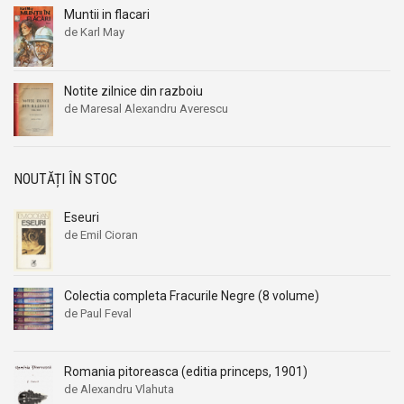
Muntii in flacari
Aleksandr Beleaev
Aleksandr Beleaev
de Karl May
Alessandro Parronchi
Alessandro Parronchi
Alex Mihai Stoenescu
Alex Mihai Stoenescu
Notite zilnice din razboiu
Alexandr Soljenitin
Alexandr Soljenitin
de Maresal Alexandru Averescu
Alexandra Jones
Alexandra Jones
Alexandra Mosneaga
Alexandra Mosneaga
Alexandra Ripley
Alexandra Ripley
NOUTĂȚI ÎN STOC
Alexandre Dumas
Alexandre Dumas
Eseuri
Alexandre Dumas fiul
Alexandre Dumas fiul
de Emil Cioran
Alexandre Koyre
Alexandre Koyre
Alexandrian
Alexandrian
Colectia completa Fracurile Negre (8 volume)
Alexandru Balaci
Alexandru Balaci
de Paul Feval
Alexandru Busuioceanu
Alexandru Busuioceanu
Alexandru Dobos
Alexandru Dobos
Romania pitoreasca (editia princeps, 1901)
Alexandru Elian
Alexandru Elian
de Alexandru Vlahuta