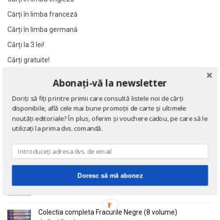
Al James
Al James
Cărți în limba franceză
Al. Alexianu
Al. Alexianu
Cărți în limba germană
Al. Caprariu
Al. Caprariu
Cărți la 3 lei!
Al. Dumitrescu
Al. Dumitrescu
Cărți gratuite!
Al. Philippide
Al. Philippide
Al. Piru
Al. Piru
Abonați-vă la newsletter
NOUTĂȚI
Alain Besancon
Alain Besancon
Doriți să fiți printre primii care consultă listele noi de cărți
Alain Bombard
Alain Bombard
disponibile, află cele mai bune promoții de carte și ultimele
Eseuri
noutăți editoriale? În plus, oferim și vouchere cadou, pe care să le
Alain Danielou
Alain Danielou
de Emil Cioran
utilizați la prima dvs. comandă.
Alain Lallemand
Alain Lallemand
Alain Lesage
Alain Lesage
Alain Manevy
Alain Manevy
Doctrina sau Cele patru carti clasice ale Chinei
de Confucius
Doresc să mă abonez
Alan Bullock
Alan Bullock
Alan Butler
Alan Butler
Alan Dean Foster
Alan Dean Foster
Colectia completa Fracurile Negre (8 volume)