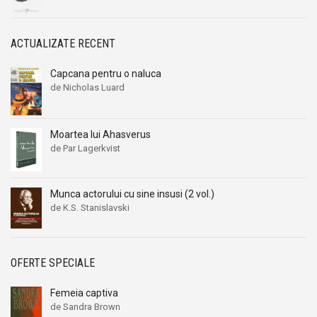
Alexandru I. Gonta
Alexandru I. Gonta
Alexandru Kiritescu
Alexandru Kiritescu
ACTUALIZATE RECENT
Alexandru Madgearu
Alexandru Madgearu
Alexandru Mitru
Alexandru Mitru
Capcana pentru o naluca
Alexandru Tanase
Alexandru Tanase
de Nicholas Luard
Alexandru Vianu
Alexandru Vianu
Alexandru Vlahuta
Alexandru Vlahuta
Moartea lui Ahasverus
Alexandru Vulpe
Alexandru Vulpe
de Par Lagerkvist
Alexei Tolstoi
Alexei Tolstoi
Alfred de Musset
Alfred de Musset
Munca actorului cu sine insusi (2 vol.)
Alfred Harlaoanu
Alfred Harlaoanu
de K.S. Stanislavski
Alice Hoffman
Alice Hoffman
Alice Năstase
Alice Năstase
OFERTE SPECIALE
Alison Tyler
Alison Tyler
Alison York
Alison York
Femeia captiva
de Sandra Brown
Alistair Maclean
Alistair Maclean