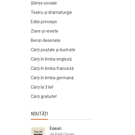
Științe sociale
Teatru și dramaturgie
Ediții princeps
Ziare şi reviste
Benzi desenate
Cărți poștale și ilustrate
Cărți în limba engleză
Cărți în limba franceză
Cărți în limba germană
Cărți la 3 lei!
Cărți gratuite!
NOUTĂȚI
Eseuri
de Emil Cioran