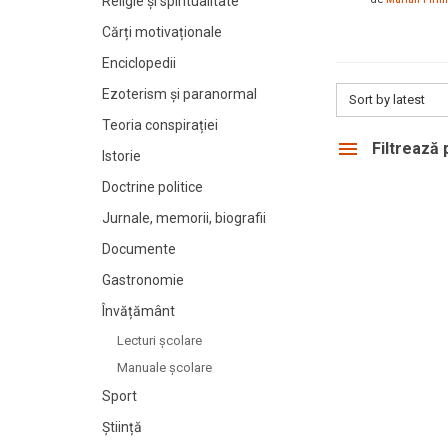
Religie și spiritualitate
Cărți motivaționale
Enciclopedii
Ezoterism și paranormal
Sort by latest
Teoria conspirației
Filtrează
Istorie
Doctrine politice
Jurnale, memorii, biografii
Documente
Gastronomie
Învățământ
Lecturi şcolare
Manuale şcolare
Sport
Știință