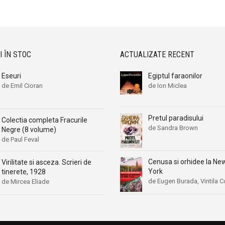
Aleksa Celebonovic
Aleksa Celebonovic
Aleksander Wojciechowscki
Aleksander Wojciechowscki
Aleksandr Beleaev
Aleksandr Beleaev
Alessandro Parronchi
Alessandro Parronchi
I ÎN STOC
ACTUALIZATE RECENT
Alex Mihai Stoenescu
Alex Mihai Stoenescu
Eseuri
Egiptul faraonilor
Alexandr Soljenitin
Alexandr Soljenitin
de Emil Cioran
de Ion Miclea
Alexandra Jones
Alexandra Jones
Alexandra Mosneaga
Alexandra Mosneaga
Pretul paradisului
Colectia completa Fracurile
Alexandra Ripley
Alexandra Ripley
de Sandra Brown
Negre (8 volume)
Alexandre Dumas
Alexandre Dumas
de Paul Feval
Alexandre Dumas fiul
Alexandre Dumas fiul
Cenusa si orhidee la Ne
Virilitate si asceza. Scrieri de
Alexandre Koyre
Alexandre Koyre
York
tinerete, 1928
de Eugen Burada, Vintila C
Alexandrian
Alexandrian
de Mircea Eliade
Alexandru Balaci
Alexandru Balaci
Alexandru Busuioceanu
Alexandru Busuioceanu