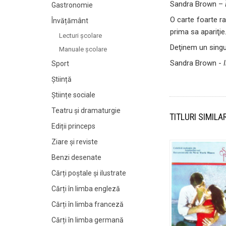
Sandra Brown –
Gastronomie
O carte foarte ra
Învățământ
prima sa apariţie
Lecturi şcolare
Deţinem un singur
Manuale şcolare
Sandra Brown -
Sport
Știință
Științe sociale
Teatru și dramaturgie
TITLURI SIMILA
Ediții princeps
Ziare şi reviste
Benzi desenate
Cărți poștale și ilustrate
Cărți în limba engleză
Cărți în limba franceză
Cărți în limba germană