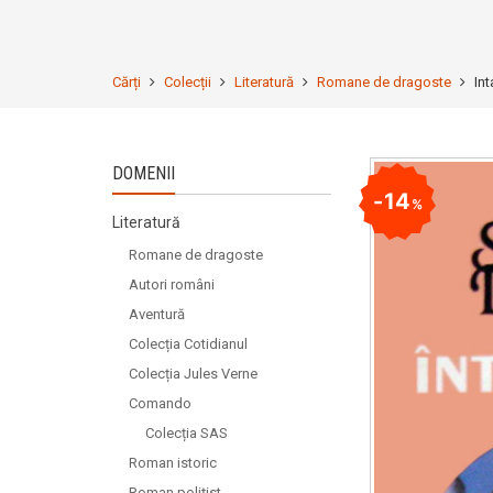
Cărți
Colecții
Literatură
Romane de dragoste
Int
DOMENII
14
%
Literatură
Romane de dragoste
Autori români
Aventură
Colecția Cotidianul
Colecția Jules Verne
Comando
Colecția SAS
Roman istoric
Roman polițist