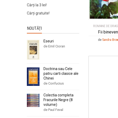
Cărți la 3 lei!
Cărți gratuite!
ROMANE DE DRA
NOUTĂȚI
Fii bineven
de
Sandra Bro
Eseuri
de Emil Cioran
Doctrina sau Cele
patru carti clasice ale
Chinei
de Confucius
Colectia completa
Fracurile Negre (8
volume)
de Paul Feval