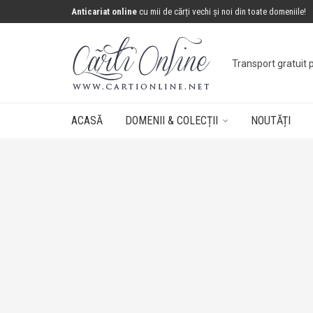
Anticariat online
cu mii de cărți vechi și noi din toate domeniile!
Transport gratuit 
ACASĂ
DOMENII & COLECȚII
NOUTĂȚI