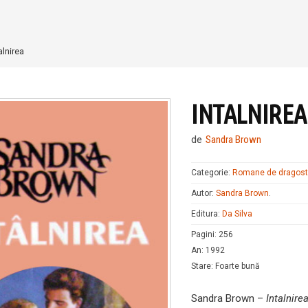
alnirea
INTALNIREA
de
Sandra Brown
Categorie:
Romane de dragos
Autor:
Sandra Brown
.
Editura:
Da Silva
Pagini
:
256
An
:
1992
Stare
:
Foarte bună
Sandra Brown –
Intalnire