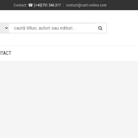
Contact
: ☎ (+40)751.546.317
contact@carti-online.com
NTACT