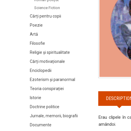
Science Fiction
Cărți pentru copii
Poezie
Artă
Filosofie
Religie și spiritualitate
Cărți motivaționale
Enciclopedii
Ezoterism și paranormal
Teoria conspirației
Istorie
DESCRIPTIO
Doctrine politice
Jurnale, memorii, biografii
Erau clipele în 
amândoi.
Documente