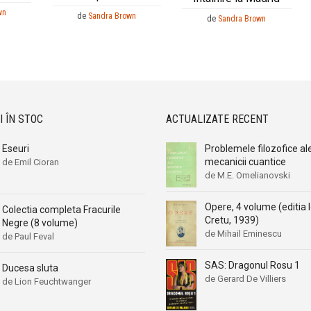
wn
de
Sandra Brown
de
Sandra Brown
I ÎN STOC
ACTUALIZATE RECENT
Eseuri
Problemele filozofice al
mecanicii cuantice
de Emil Cioran
de M.E. Omelianovski
Opere, 4 volume (editia 
Colectia completa Fracurile
Cretu, 1939)
Negre (8 volume)
de Mihail Eminescu
de Paul Feval
SAS: Dragonul Rosu 1
Ducesa sluta
de Gerard De Villiers
de Lion Feuchtwanger