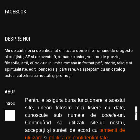
Ana Maria Marin
Ana Maria Marin
Anais Nin
Anais Nin
FACEBOOK
Anatole France
Anatole France
Anatoli Ribakov
Anatoli Ribakov
Anatolie Panis
Anatolie Panis
DESPRE NOI
Anca Dan
Anca Dan
Mii de cărți noi și de anticariat din toate domeniile: romane de dragoste
Andocide
Andocide
și polițiste, SF și de aventură, romane clasice, volume de poezie,
filosofie, artă, eBook-uri in limba romana in format pdf, istorie, religie și
Andre Bejin
Andre Bejin
spiritualitate, ediții princeps și cărți rare. Vă așteptăm cu un catalog
Andre Castelot
Andre Castelot
actualizat zilnic cu noutăți și promoții!
Andre Clot
Andre Clot
ABONEAZĂ-TE LA NEWSLETTER
Andre Felibien
Andre Felibien
Pentru a asigura buna funcționare a acestui
Andre Leroi-Gourhan
Andre Leroi-Gourhan
Introduceți adresa dvs. de email și dați click pe butonul de abonare.
site, uneori folosim mici fișiere cu date,
Andre Malraux
Andre Malraux
cunoscute sub numele de
cookie
-uri.
Andre Maurois
Andre Maurois
Continuând să utilizați site-ul nostru,
Andre Miquel
Andre Miquel
acceptați și sunteți de acord cu
termenii de
utilizare
și
politica de confidențialitate
.
Andre Theuriet
Andre Theuriet