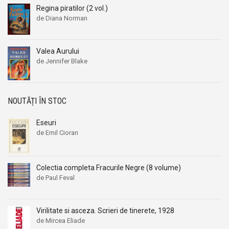
Regina piratilor (2 vol.)
Aleksandr Beleaev
Aleksandr Beleaev
de Diana Norman
Alessandro Parronchi
Alessandro Parronchi
Alex Mihai Stoenescu
Alex Mihai Stoenescu
Valea Aurului
Alexandr Soljenitin
Alexandr Soljenitin
de Jennifer Blake
Alexandra Jones
Alexandra Jones
Alexandra Mosneaga
Alexandra Mosneaga
Alexandra Ripley
Alexandra Ripley
NOUTĂȚI ÎN STOC
Alexandre Dumas
Alexandre Dumas
Eseuri
Alexandre Dumas fiul
Alexandre Dumas fiul
de Emil Cioran
Alexandre Koyre
Alexandre Koyre
Alexandrian
Alexandrian
Colectia completa Fracurile Negre (8 volume)
Alexandru Balaci
Alexandru Balaci
de Paul Feval
Alexandru Busuioceanu
Alexandru Busuioceanu
Alexandru Dobos
Alexandru Dobos
Virilitate si asceza. Scrieri de tinerete, 1928
Alexandru Elian
Alexandru Elian
de Mircea Eliade