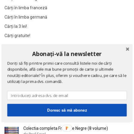
Al James
Al James
Cărți în limba franceză
Al. Alexianu
Al. Alexianu
Cărți în limba germană
Al. Caprariu
Al. Caprariu
Cărți la 3 lei!
Al. Dumitrescu
Al. Dumitrescu
Cărți gratuite!
Al. Philippide
Al. Philippide
Al. Piru
Al. Piru
Abonați-vă la newsletter
NOUTĂȚI
Alain Besancon
Alain Besancon
Doriți să fiți printre primii care consultă listele noi de cărți
Alain Bombard
Alain Bombard
Eseuri
disponibile, află cele mai bune promoții de carte și ultimele
de Emil Cioran
Alain Danielou
Alain Danielou
noutăți editoriale? În plus, oferim și vouchere cadou, pe care să le
utilizați la prima dvs. comandă.
Alain Lallemand
Alain Lallemand
Alain Lesage
Alain Lesage
Doctrina sau Cele patru carti clasice ale Chinei
Alain Manevy
Alain Manevy
de Confucius
Alan Bullock
Alan Bullock
Doresc să mă abonez
Alan Butler
Alan Butler
Alan Dean Foster
Alan Dean Foster
Colectia completa Fracurile Negre (8 volume)