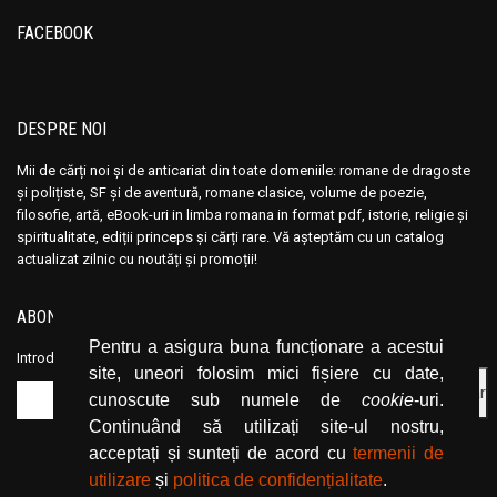
Ana Maria Marin
Ana Maria Marin
FACEBOOK
Anais Nin
Anais Nin
Anatole France
Anatole France
Anatoli Ribakov
Anatoli Ribakov
DESPRE NOI
Anatolie Panis
Anatolie Panis
Anca Dan
Anca Dan
Mii de cărți noi și de anticariat din toate domeniile: romane de dragoste
și polițiste, SF și de aventură, romane clasice, volume de poezie,
Andocide
Andocide
filosofie, artă, eBook-uri in limba romana in format pdf, istorie, religie și
Andre Bejin
Andre Bejin
spiritualitate, ediții princeps și cărți rare. Vă așteptăm cu un catalog
actualizat zilnic cu noutăți și promoții!
Andre Castelot
Andre Castelot
Andre Clot
Andre Clot
ABONEAZĂ-TE LA NEWSLETTER
Andre Felibien
Andre Felibien
Pentru a asigura buna funcționare a acestui
Introduceți adresa dvs. de email și dați click pe butonul de abonare.
Andre Leroi-Gourhan
Andre Leroi-Gourhan
site, uneori folosim mici fișiere cu date,
Andre Malraux
Andre Malraux
cunoscute sub numele de
cookie
-uri.
Continuând să utilizați site-ul nostru,
Andre Maurois
Andre Maurois
acceptați și sunteți de acord cu
termenii de
Andre Miquel
Andre Miquel
utilizare
și
politica de confidențialitate
.
Andre Theuriet
Andre Theuriet