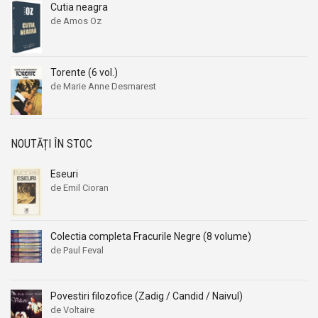
Cutia neagra
Aleksandr Beleaev
Aleksandr Beleaev
de Amos Oz
Alessandro Parronchi
Alessandro Parronchi
Alex Mihai Stoenescu
Alex Mihai Stoenescu
Torente (6 vol.)
Alexandr Soljenitin
Alexandr Soljenitin
de Marie Anne Desmarest
Alexandra Jones
Alexandra Jones
Alexandra Mosneaga
Alexandra Mosneaga
Alexandra Ripley
Alexandra Ripley
NOUTĂȚI ÎN STOC
Alexandre Dumas
Alexandre Dumas
Eseuri
Alexandre Dumas fiul
Alexandre Dumas fiul
de Emil Cioran
Alexandre Koyre
Alexandre Koyre
Alexandrian
Alexandrian
Colectia completa Fracurile Negre (8 volume)
Alexandru Balaci
Alexandru Balaci
de Paul Feval
Alexandru Busuioceanu
Alexandru Busuioceanu
Alexandru Dobos
Alexandru Dobos
Povestiri filozofice (Zadig / Candid / Naivul)
Alexandru Elian
Alexandru Elian
de Voltaire