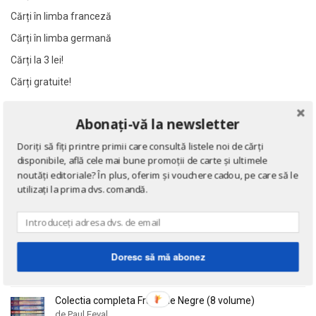
Al James
Al James
Cărți în limba franceză
Al. Alexianu
Al. Alexianu
Cărți în limba germană
Al. Caprariu
Al. Caprariu
Cărți la 3 lei!
Al. Dumitrescu
Al. Dumitrescu
Cărți gratuite!
Al. Philippide
Al. Philippide
Al. Piru
Al. Piru
Abonați-vă la newsletter
NOUTĂȚI
Alain Besancon
Alain Besancon
Doriți să fiți printre primii care consultă listele noi de cărți
Alain Bombard
Alain Bombard
Eseuri
disponibile, află cele mai bune promoții de carte și ultimele
de Emil Cioran
Alain Danielou
Alain Danielou
noutăți editoriale? În plus, oferim și vouchere cadou, pe care să le
utilizați la prima dvs. comandă.
Alain Lallemand
Alain Lallemand
Alain Lesage
Alain Lesage
Doctrina sau Cele patru carti clasice ale Chinei
Alain Manevy
Alain Manevy
de Confucius
Alan Bullock
Alan Bullock
Doresc să mă abonez
Alan Butler
Alan Butler
Alan Dean Foster
Alan Dean Foster
Colectia completa Fracurile Negre (8 volume)
de Paul Feval