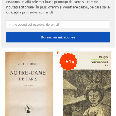
disponibile, află cele mai bune promoții de carte și ultimele
noutăți editoriale? În plus, oferim și vouchere cadou, pe care să le
utilizați la prima dvs. comandă.
DE ACELAȘI AUTOR
Doresc să mă abonez
→ afișează toate cărțile scrise
de
Victor Hugo
51
%