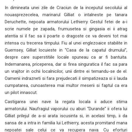
In dimineata unei zile de Craciun de la inceputul secolului al
nouasprezecelea, marinarul Gilliat o intalneste pe tanara
Deruchette, nepoata armatorului Lethierry. Gestul fetei de a-i
scrie numele pe zapada, frumusetea si gingasia ei ii atrag
atentia si il fac sa ii poarte o dragoste ce va deveni tot mai
intensa cu trecerea timpului. Fiu al unei englezoaice stabilite in
Guernsey, Gilliat locuieste in “Casa de la capatul drumului”,
despre care superstitiile locale spuneau ca ar fi bantuita.
Indemanarea, priceperea, dar si firea singuratica il fac sa para
un vrajitor in ochii localnicilor, unii dintre ei temandu-se de el.
Oamenii indrazneti si fara prejudecati il simpatizeaza si ii lauda
cumpatarea, cunoasterea mai multor meserii si faptul ca era
un pilot innascut.
Castigarea unei nave la regata locala ii aduce stima
armatorului. Naufragiul vaporului cu aburi “Durande” ii ofera lui
Gilliat prilejul de a-si arata iscusinta si, in acelasi timp, ii da
sansa de a intra in familia lui Lethierry, acesta promitand mana
nepoatei sale celui ce va recupera nava. Cu eforturi