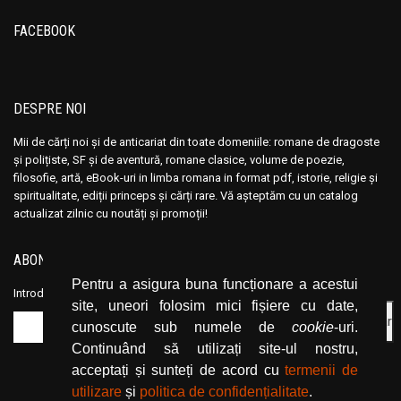
FACEBOOK
DESPRE NOI
Mii de cărți noi și de anticariat din toate domeniile: romane de dragoste
și polițiste, SF și de aventură, romane clasice, volume de poezie,
filosofie, artă, eBook-uri in limba romana in format pdf, istorie, religie și
spiritualitate, ediții princeps și cărți rare. Vă așteptăm cu un catalog
actualizat zilnic cu noutăți și promoții!
ABONEAZĂ-TE LA NEWSLETTER
Pentru a asigura buna funcționare a acestui
Introduceți adresa dvs. de email și dați click pe butonul de abonare.
site, uneori folosim mici fișiere cu date,
cunoscute sub numele de
cookie
-uri.
Continuând să utilizați site-ul nostru,
acceptați și sunteți de acord cu
termenii de
utilizare
și
politica de confidențialitate
.