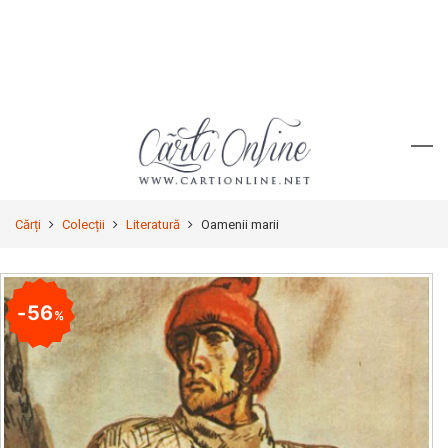
Cărți
Colecții
Literatură
Oamenii marii
56
%