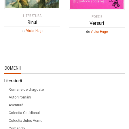
LITERATURĂ
POEZIE
Rinul
Versuri
de
Victor Hugo
de
Victor Hugo
DOMENII
Literatură
Romane de dragoste
Autori români
Aventură
Colecția Cotidianul
Colecția Jules Verne
Comando