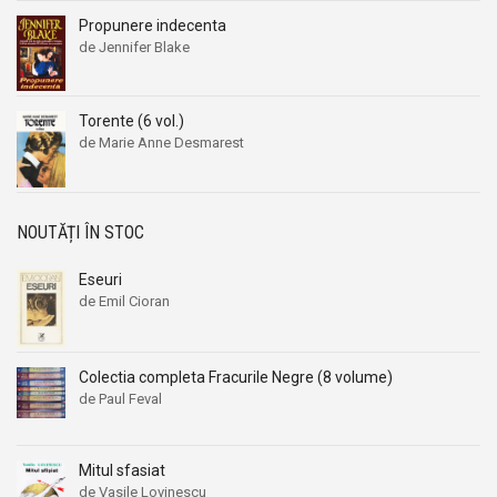
Propunere indecenta
de Jennifer Blake
Torente (6 vol.)
de Marie Anne Desmarest
NOUTĂȚI ÎN STOC
Eseuri
de Emil Cioran
Colectia completa Fracurile Negre (8 volume)
de Paul Feval
Mitul sfasiat
de Vasile Lovinescu