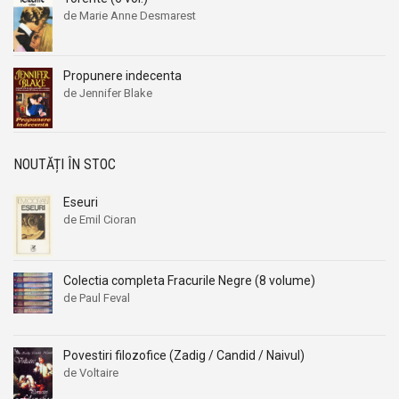
Aleksandr Beleaev
Aleksandr Beleaev
de Marie Anne Desmarest
Alessandro Parronchi
Alessandro Parronchi
Alex Mihai Stoenescu
Alex Mihai Stoenescu
Propunere indecenta
Alexandr Soljenitin
Alexandr Soljenitin
de Jennifer Blake
Alexandra Jones
Alexandra Jones
Alexandra Mosneaga
Alexandra Mosneaga
NOUTĂȚI ÎN STOC
Alexandra Ripley
Alexandra Ripley
Alexandre Dumas
Alexandre Dumas
Eseuri
de Emil Cioran
Alexandre Dumas fiul
Alexandre Dumas fiul
Alexandre Koyre
Alexandre Koyre
Alexandrian
Alexandrian
Colectia completa Fracurile Negre (8 volume)
de Paul Feval
Alexandru Balaci
Alexandru Balaci
Alexandru Busuioceanu
Alexandru Busuioceanu
Alexandru Dobos
Alexandru Dobos
Povestiri filozofice (Zadig / Candid / Naivul)
de Voltaire
Alexandru Elian
Alexandru Elian