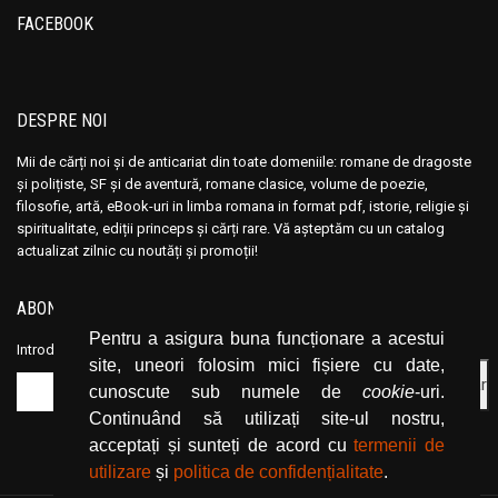
Ana Maria Marin
Ana Maria Marin
FACEBOOK
Anais Nin
Anais Nin
Anatole France
Anatole France
Anatoli Ribakov
Anatoli Ribakov
DESPRE NOI
Anatolie Panis
Anatolie Panis
Mii de cărți noi și de anticariat din toate domeniile: romane de dragoste
Anca Dan
Anca Dan
și polițiste, SF și de aventură, romane clasice, volume de poezie,
Andocide
Andocide
filosofie, artă, eBook-uri in limba romana in format pdf, istorie, religie și
spiritualitate, ediții princeps și cărți rare. Vă așteptăm cu un catalog
Andre Bejin
Andre Bejin
actualizat zilnic cu noutăți și promoții!
Andre Castelot
Andre Castelot
Andre Clot
Andre Clot
ABONEAZĂ-TE LA NEWSLETTER
Andre Felibien
Andre Felibien
Pentru a asigura buna funcționare a acestui
Introduceți adresa dvs. de email și dați click pe butonul de abonare.
Andre Leroi-Gourhan
Andre Leroi-Gourhan
site, uneori folosim mici fișiere cu date,
cunoscute sub numele de
cookie
-uri.
Andre Malraux
Andre Malraux
Continuând să utilizați site-ul nostru,
Andre Maurois
Andre Maurois
acceptați și sunteți de acord cu
termenii de
Andre Miquel
Andre Miquel
utilizare
și
politica de confidențialitate
.
Andre Theuriet
Andre Theuriet