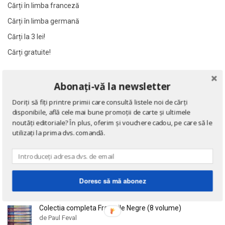
Cărți în limba franceză
Al James
Al James
Cărți în limba germană
Al. Alexianu
Al. Alexianu
Al. Caprariu
Al. Caprariu
Cărți la 3 lei!
Al. Dumitrescu
Al. Dumitrescu
Cărți gratuite!
Al. Philippide
Al. Philippide
Al. Piru
Al. Piru
NOUTĂȚI
Abonați-vă la newsletter
Alain Besancon
Alain Besancon
Doriți să fiți printre primii care consultă listele noi de cărți
Eseuri
Alain Bombard
Alain Bombard
disponibile, află cele mai bune promoții de carte și ultimele
de Emil Cioran
noutăți editoriale? În plus, oferim și vouchere cadou, pe care să le
Alain Danielou
Alain Danielou
utilizați la prima dvs. comandă.
Alain Lallemand
Alain Lallemand
Alain Lesage
Alain Lesage
Doctrina sau Cele patru carti clasice ale Chinei
Alain Manevy
Alain Manevy
de Confucius
Doresc să mă abonez
Alan Bullock
Alan Bullock
Alan Butler
Alan Butler
Colectia completa Fracurile Negre (8 volume)
Alan Dean Foster
Alan Dean Foster
de Paul Feval