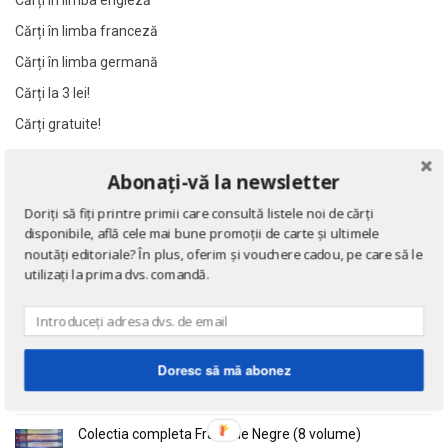
Cărți în limba engleză
Al James
Al James
Cărți în limba franceză
Al. Alexianu
Al. Alexianu
Cărți în limba germană
Al. Caprariu
Al. Caprariu
Cărți la 3 lei!
Al. Dumitrescu
Al. Dumitrescu
Cărți gratuite!
Al. Philippide
Al. Philippide
Al. Piru
Al. Piru
Abonați-vă la newsletter
NOUTĂȚI
Alain Besancon
Alain Besancon
Doriți să fiți printre primii care consultă listele noi de cărți
Alain Bombard
Alain Bombard
Eseuri
disponibile, află cele mai bune promoții de carte și ultimele
Alain Danielou
Alain Danielou
de Emil Cioran
noutăți editoriale? În plus, oferim și vouchere cadou, pe care să le
utilizați la prima dvs. comandă.
Alain Lallemand
Alain Lallemand
Alain Lesage
Alain Lesage
Alain Manevy
Alain Manevy
Doctrina sau Cele patru carti clasice ale Chinei
de Confucius
Alan Bullock
Alan Bullock
Doresc să mă abonez
Alan Butler
Alan Butler
Alan Dean Foster
Alan Dean Foster
Colectia completa Fracurile Negre (8 volume)