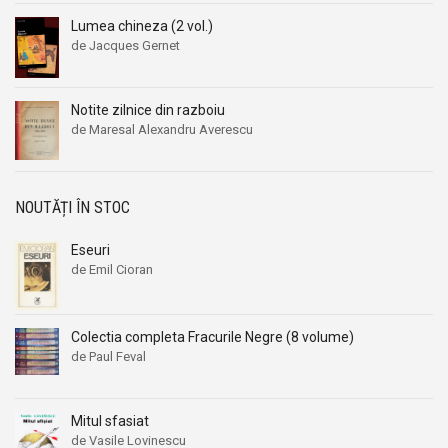
Aleksandr Beleaev
Aleksandr Beleaev
Lumea chineza (2 vol.)
Alessandro Parronchi
Alessandro Parronchi
de Jacques Gernet
Alex Mihai Stoenescu
Alex Mihai Stoenescu
Alexandr Soljenitin
Alexandr Soljenitin
Notite zilnice din razboiu
de Maresal Alexandru Averescu
Alexandra Jones
Alexandra Jones
Alexandra Mosneaga
Alexandra Mosneaga
Alexandra Ripley
Alexandra Ripley
NOUTĂȚI ÎN STOC
Alexandre Dumas
Alexandre Dumas
Alexandre Dumas fiul
Alexandre Dumas fiul
Eseuri
de Emil Cioran
Alexandre Koyre
Alexandre Koyre
Alexandrian
Alexandrian
Alexandru Balaci
Alexandru Balaci
Colectia completa Fracurile Negre (8 volume)
de Paul Feval
Alexandru Busuioceanu
Alexandru Busuioceanu
Alexandru Dobos
Alexandru Dobos
Mitul sfasiat
Alexandru Elian
Alexandru Elian
de Vasile Lovinescu