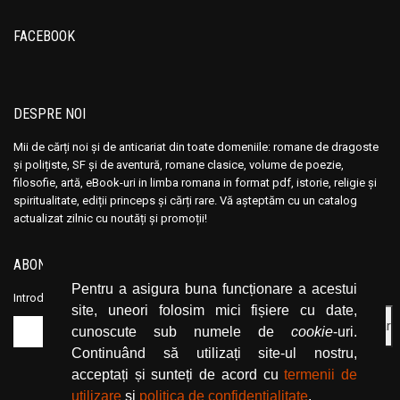
Ana Maria Marin
Ana Maria Marin
Anais Nin
Anais Nin
FACEBOOK
Anatole France
Anatole France
Anatoli Ribakov
Anatoli Ribakov
Anatolie Panis
Anatolie Panis
DESPRE NOI
Anca Dan
Anca Dan
Mii de cărți noi și de anticariat din toate domeniile: romane de dragoste
Andocide
Andocide
și polițiste, SF și de aventură, romane clasice, volume de poezie,
filosofie, artă, eBook-uri in limba romana in format pdf, istorie, religie și
Andre Bejin
Andre Bejin
spiritualitate, ediții princeps și cărți rare. Vă așteptăm cu un catalog
Andre Castelot
Andre Castelot
actualizat zilnic cu noutăți și promoții!
Andre Clot
Andre Clot
ABONEAZĂ-TE LA NEWSLETTER
Andre Felibien
Andre Felibien
Pentru a asigura buna funcționare a acestui
Andre Leroi-Gourhan
Andre Leroi-Gourhan
Introduceți adresa dvs. de email și dați click pe butonul de abonare.
site, uneori folosim mici fișiere cu date,
Andre Malraux
Andre Malraux
cunoscute sub numele de
cookie
-uri.
Andre Maurois
Andre Maurois
Continuând să utilizați site-ul nostru,
Andre Miquel
Andre Miquel
acceptați și sunteți de acord cu
termenii de
Andre Theuriet
Andre Theuriet
utilizare
și
politica de confidențialitate
.