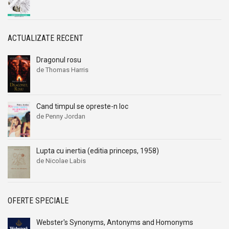
Alexandru I. Gonta
Alexandru I. Gonta
Alexandru Kiritescu
Alexandru Kiritescu
Alexandru Madgearu
Alexandru Madgearu
ACTUALIZATE RECENT
Alexandru Mitru
Alexandru Mitru
Dragonul rosu
Alexandru Tanase
Alexandru Tanase
de Thomas Harris
Alexandru Vianu
Alexandru Vianu
Alexandru Vlahuta
Alexandru Vlahuta
Alexandru Vulpe
Alexandru Vulpe
Cand timpul se opreste-n loc
de Penny Jordan
Alexei Tolstoi
Alexei Tolstoi
Alfred de Musset
Alfred de Musset
Alfred Harlaoanu
Alfred Harlaoanu
Lupta cu inertia (editia princeps, 1958)
de Nicolae Labis
Alice Hoffman
Alice Hoffman
Alice Năstase
Alice Năstase
Alison Tyler
Alison Tyler
OFERTE SPECIALE
Alison York
Alison York
Webster's Synonyms, Antonyms and Homonyms
Alistair Maclean
Alistair Maclean