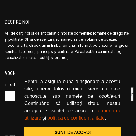
Andre Vauchez
Andre Vauchez
Andrea Calogero Camilleri
Andrea Calogero Camilleri
DESPRE NOI
Andrea Young
Andrea Young
Andreas Von Retyi
Andreas Von Retyi
Mii de cărți noi și de anticariat din toate domeniile: romane de dragoste
și polițiste, SF și de aventură, romane clasice, volume de poezie,
Andrei Baleanu
Andrei Baleanu
filosofie, artă, eBook-uri in limba romana in format pdf, istorie, religie și
Andrei Bantas
Andrei Bantas
spiritualitate, ediții princeps și cărți rare. Vă așteptăm cu un catalog
actualizat zilnic cu noutăți și promoții!
Andrei Ciobanu
Andrei Ciobanu
Andrei Oisteanu
Andrei Oisteanu
ABONEAZĂ-TE LA NEWSLETTER
Andrei Pintilie
Andrei Pintilie
Pentru a asigura buna funcționare a acestui
Introduceți adresa dvs. de email și dați click pe butonul de abonare.
Andrei Plesu
Andrei Plesu
site, uneori folosim mici fișiere cu date,
Andrew Crumey
Andrew Crumey
cunoscute sub numele de
cookie
-uri.
Continuând să utilizați site-ul nostru,
Andrew Lloyd
Andrew Lloyd
acceptați și sunteți de acord cu
termenii de
Andrew Newberg
Andrew Newberg
utilizare
și
politica de confidențialitate
.
Andrew Stacy
Andrew Stacy
Angelica Montemaggiore
Angelica Montemaggiore
SUNT DE ACORD!