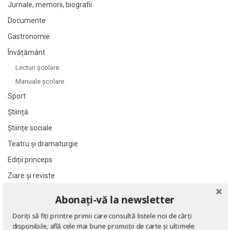
Jurnale, memorii, biografii
Al James
Al James
Documente
Al. Alexianu
Al. Alexianu
Gastronomie
Al. Caprariu
Al. Caprariu
Al. Dumitrescu
Al. Dumitrescu
Învățământ
Al. Philippide
Al. Philippide
Lecturi şcolare
Manuale şcolare
Al. Piru
Al. Piru
Sport
Alain Besancon
Alain Besancon
Alain Bombard
Alain Bombard
Știință
Alain Danielou
Alain Danielou
Științe sociale
Alain Lallemand
Alain Lallemand
Teatru și dramaturgie
Alain Lesage
Alain Lesage
Ediții princeps
Alain Manevy
Alain Manevy
Ziare şi reviste
Alan Bullock
Alan Bullock
Benzi desenate
Abonați-vă la newsletter
Alan Butler
Alan Butler
Cărți poștale și ilustrate
Doriți să fiți printre primii care consultă listele noi de cărți
Alan Dean Foster
Alan Dean Foster
Cărți în limba engleză
disponibile, află cele mai bune promoții de carte și ultimele