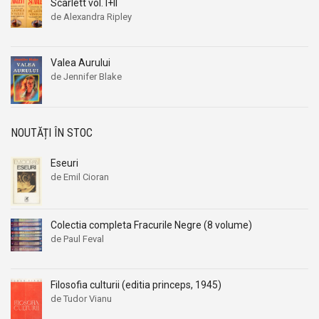
Alexandru I. Gonta
Alexandru I. Gonta
Scarlett vol. I+II
de Alexandra Ripley
Alexandru Kiritescu
Alexandru Kiritescu
Alexandru Madgearu
Alexandru Madgearu
Valea Aurului
Alexandru Mitru
Alexandru Mitru
de Jennifer Blake
Alexandru Tanase
Alexandru Tanase
Alexandru Vianu
Alexandru Vianu
Alexandru Vlahuta
Alexandru Vlahuta
NOUTĂȚI ÎN STOC
Alexandru Vulpe
Alexandru Vulpe
Eseuri
Alexei Tolstoi
Alexei Tolstoi
de Emil Cioran
Alfred de Musset
Alfred de Musset
Alfred Harlaoanu
Alfred Harlaoanu
Colectia completa Fracurile Negre (8 volume)
Alice Hoffman
Alice Hoffman
de Paul Feval
Alice Năstase
Alice Năstase
Alison Tyler
Alison Tyler
Filosofia culturii (editia princeps, 1945)
Alison York
Alison York
de Tudor Vianu
Alistair Maclean
Alistair Maclean