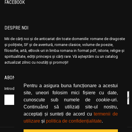
FACEBOOK
Andre Vauchez
Andre Vauchez
Andrea Calogero Camilleri
Andrea Calogero Camilleri
Andrea Young
Andrea Young
DESPRE NOI
Andreas Von Retyi
Andreas Von Retyi
Mii de cărți noi și de anticariat din toate domeniile: romane de dragoste
Andrei Baleanu
Andrei Baleanu
și polițiste, SF și de aventură, romane clasice, volume de poezie,
Andrei Bantas
Andrei Bantas
filosofie, artă, eBook-uri in limba romana in format pdf, istorie, religie și
spiritualitate, ediții princeps și cărți rare. Vă așteptăm cu un catalog
Andrei Ciobanu
Andrei Ciobanu
actualizat zilnic cu noutăți și promoții!
Andrei Oisteanu
Andrei Oisteanu
Andrei Pintilie
Andrei Pintilie
ABONEAZĂ-TE LA NEWSLETTER
Andrei Plesu
Andrei Plesu
Pentru a asigura buna funcționare a acestui
Introduceți adresa dvs. de email și dați click pe butonul de abonare.
Andrew Crumey
Andrew Crumey
site, uneori folosim mici fișiere cu date,
cunoscute sub numele de
cookie
-uri.
Andrew Lloyd
Andrew Lloyd
Continuând să utilizați site-ul nostru,
Andrew Newberg
Andrew Newberg
acceptați și sunteți de acord cu
termenii de
Andrew Stacy
Andrew Stacy
utilizare
și
politica de confidențialitate
.
Angelica Montemaggiore
Angelica Montemaggiore