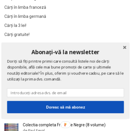
Al James
Al James
Cărți în limba franceză
Al. Alexianu
Al. Alexianu
Cărți în limba germană
Al. Caprariu
Al. Caprariu
Cărți la 3 lei!
Al. Dumitrescu
Al. Dumitrescu
Cărți gratuite!
Al. Philippide
Al. Philippide
Al. Piru
Al. Piru
Abonați-vă la newsletter
NOUTĂȚI
Alain Besancon
Alain Besancon
Doriți să fiți printre primii care consultă listele noi de cărți
Alain Bombard
Alain Bombard
Eseuri
disponibile, află cele mai bune promoții de carte și ultimele
de Emil Cioran
Alain Danielou
Alain Danielou
noutăți editoriale? În plus, oferim și vouchere cadou, pe care să le
utilizați la prima dvs. comandă.
Alain Lallemand
Alain Lallemand
Alain Lesage
Alain Lesage
Doctrina sau Cele patru carti clasice ale Chinei
Alain Manevy
Alain Manevy
de Confucius
Alan Bullock
Alan Bullock
Doresc să mă abonez
Alan Butler
Alan Butler
Alan Dean Foster
Alan Dean Foster
Colectia completa Fracurile Negre (8 volume)
de Paul Feval