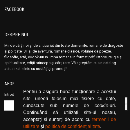
Ana Maria Marin
Ana Maria Marin
FACEBOOK
Anais Nin
Anais Nin
Anatole France
Anatole France
Anatoli Ribakov
Anatoli Ribakov
DESPRE NOI
Anatolie Panis
Anatolie Panis
Anca Dan
Anca Dan
Mii de cărți noi și de anticariat din toate domeniile: romane de dragoste
și polițiste, SF și de aventură, romane clasice, volume de poezie,
Andocide
Andocide
filosofie, artă, eBook-uri in limba romana in format pdf, istorie, religie și
Andre Bejin
Andre Bejin
spiritualitate, ediții princeps și cărți rare. Vă așteptăm cu un catalog
actualizat zilnic cu noutăți și promoții!
Andre Castelot
Andre Castelot
Andre Clot
Andre Clot
ABONEAZĂ-TE LA NEWSLETTER
Andre Felibien
Andre Felibien
Pentru a asigura buna funcționare a acestui
Andre Leroi-Gourhan
Andre Leroi-Gourhan
Introduceți adresa dvs. de email și dați click pe butonul de abonare.
site, uneori folosim mici fișiere cu date,
Andre Malraux
Andre Malraux
cunoscute sub numele de
cookie
-uri.
Andre Maurois
Andre Maurois
Continuând să utilizați site-ul nostru,
acceptați și sunteți de acord cu
termenii de
Andre Miquel
Andre Miquel
utilizare
și
politica de confidențialitate
.
Andre Theuriet
Andre Theuriet