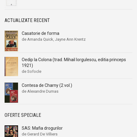
Alexandru I. Gonta
Alexandru I. Gonta
Alexandru Kiritescu
Alexandru Kiritescu
Alexandru Madgearu
Alexandru Madgearu
ACTUALIZATE RECENT
Alexandru Mitru
Alexandru Mitru
Casatorie de forma
Alexandru Tanase
Alexandru Tanase
de Amanda Quick, Jayne Ann Krentz
Alexandru Vianu
Alexandru Vianu
Alexandru Vlahuta
Alexandru Vlahuta
Oedip la Colona (trad. Mihail Iorgulescu, editia princeps
Alexandru Vulpe
Alexandru Vulpe
1921)
de Sofocle
Alexei Tolstoi
Alexei Tolstoi
Alfred de Musset
Alfred de Musset
Contesa de Charny (2 vol.)
Alfred Harlaoanu
Alfred Harlaoanu
de Alexandre Dumas
Alice Hoffman
Alice Hoffman
Alice Năstase
Alice Năstase
OFERTE SPECIALE
Alison Tyler
Alison Tyler
Alison York
Alison York
SAS: Mafia drogurilor
Alistair Maclean
Alistair Maclean
de Gerard De Villiers