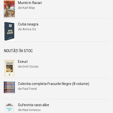
Muntii in flacari
Aleksandr Beleaev
Aleksandr Beleaev
de Karl May
Alessandro Parronchi
Alessandro Parronchi
Alex Mihai Stoenescu
Alex Mihai Stoenescu
Cutia neagra
Alexandr Soljenitin
Alexandr Soljenitin
de Amos Oz
Alexandra Jones
Alexandra Jones
Alexandra Mosneaga
Alexandra Mosneaga
Alexandra Ripley
Alexandra Ripley
NOUTĂȚI ÎN STOC
Alexandre Dumas
Alexandre Dumas
Eseuri
Alexandre Dumas fiul
Alexandre Dumas fiul
de Emil Cioran
Alexandre Koyre
Alexandre Koyre
Alexandrian
Alexandrian
Colectia completa Fracurile Negre (8 volume)
Alexandru Balaci
Alexandru Balaci
de Paul Feval
Alexandru Busuioceanu
Alexandru Busuioceanu
Alexandru Dobos
Alexandru Dobos
Suferinta rasei albe
Alexandru Elian
Alexandru Elian
de Nae Ionescu