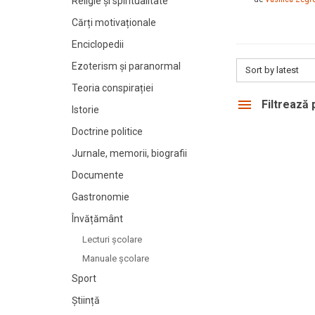
Religie și spiritualitate
Cărți motivaționale
Enciclopedii
Ezoterism și paranormal
Sort by latest
Teoria conspirației
Filtrează
Istorie
Doctrine politice
Jurnale, memorii, biografii
Documente
Gastronomie
Învățământ
Lecturi şcolare
Manuale şcolare
Sport
Știință