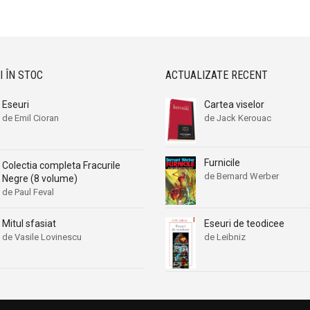
Aleksa Celebonovic
Aleksa Celebonovic
Aleksander Wojciechowscki
Aleksander Wojciechowscki
Aleksandr Beleaev
Aleksandr Beleaev
Alessandro Parronchi
Alessandro Parronchi
I ÎN STOC
ACTUALIZATE RECENT
Alex Mihai Stoenescu
Alex Mihai Stoenescu
Eseuri
Cartea viselor
Alexandr Soljenitin
Alexandr Soljenitin
de Emil Cioran
de Jack Kerouac
Alexandra Jones
Alexandra Jones
Alexandra Mosneaga
Alexandra Mosneaga
Furnicile
Colectia completa Fracurile
Alexandra Ripley
Alexandra Ripley
de Bernard Werber
Negre (8 volume)
Alexandre Dumas
Alexandre Dumas
de Paul Feval
Alexandre Dumas fiul
Alexandre Dumas fiul
Mitul sfasiat
Eseuri de teodicee
Alexandre Koyre
Alexandre Koyre
de Vasile Lovinescu
de Leibniz
Alexandrian
Alexandrian
Alexandru Balaci
Alexandru Balaci
Alexandru Busuioceanu
Alexandru Busuioceanu