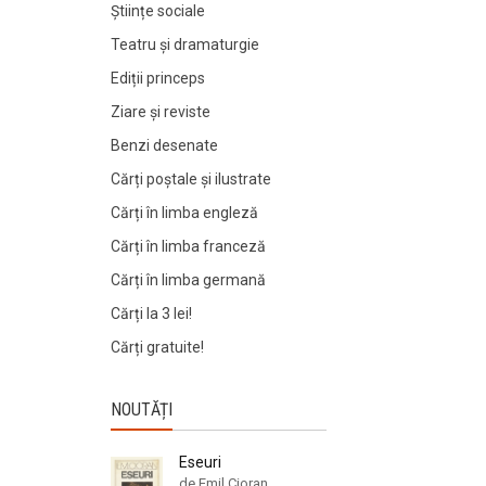
Științe sociale
Teatru și dramaturgie
Ediții princeps
Ziare şi reviste
Benzi desenate
Cărți poștale și ilustrate
Cărți în limba engleză
Cărți în limba franceză
Cărți în limba germană
Cărți la 3 lei!
Cărți gratuite!
NOUTĂȚI
Eseuri
de Emil Cioran