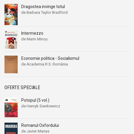
Ana Maria Marin
Ana Maria Marin
Dragostea invinge totul
Anais Nin
Anais Nin
de Barbara Taylor Bradford
Anatole France
Anatole France
Anatoli Ribakov
Anatoli Ribakov
Intermezzo
Anatolie Panis
Anatolie Panis
de Marin Mincu
Anca Dan
Anca Dan
Andocide
Andocide
Economie politica - Socialismul
Andre Bejin
Andre Bejin
de Academia R.S. România
Andre Castelot
Andre Castelot
Andre Clot
Andre Clot
OFERTE SPECIALE
Andre Felibien
Andre Felibien
Andre Leroi-Gourhan
Andre Leroi-Gourhan
Potopul (5 vol.)
Andre Malraux
Andre Malraux
de Henryk Sienkiewicz
Andre Maurois
Andre Maurois
Andre Miquel
Andre Miquel
Romanul Oxfordului
de Javier Marias
Andre Theuriet
Andre Theuriet