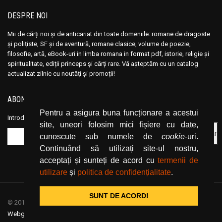
Anisoara Odeanu
Anisoara Odeanu
DESPRE NOI
Anita Brookner
Anita Brookner
Ann Charlton
Ann Charlton
Mii de cărți noi și de anticariat din toate domeniile: romane de dragoste
și polițiste, SF și de aventură, romane clasice, volume de poezie,
Anna Sewell
Anna Sewell
filosofie, artă, eBook-uri in limba romana in format pdf, istorie, religie și
Annabel Murray
Annabel Murray
spiritualitate, ediții princeps și cărți rare. Vă așteptăm cu un catalog
actualizat zilnic cu noutăți și promoții!
Anne and Ed Kolaczyk
Anne and Ed Kolaczyk
Anne Birkefeldt Ragde
Anne Birkefeldt Ragde
ABONEAZĂ-TE LA NEWSLETTER
Anne de Vries
Anne de Vries
Pentru a asigura buna funcționare a acestui
Introduceți adresa dvs. de email și dați click pe butonul de abonare.
Anne Frank
Anne Frank
site, uneori folosim mici fișiere cu date,
Anne Hampson
Anne Hampson
cunoscute sub numele de
cookie
-uri.
Continuând să utilizați site-ul nostru,
Anne Hebert
Anne Hebert
acceptați și sunteți de acord cu
termenii de
Anne Knoll
Anne Knoll
utilizare
și
politica de confidențialitate
.
Anne Marie Desmarest
Anne Marie Desmarest
Anne Mariel
Anne Mariel
SUNT DE ACORD!
© 2019
CartiOnline.net
/ powered by espresso / designed by
Anne Mather
Anne Mather
Webgraphic
Anne Styles
Anne Styles