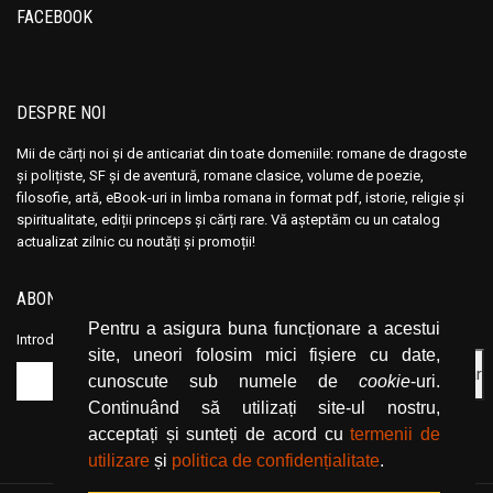
FACEBOOK
Andre Vauchez
Andre Vauchez
Andrea Calogero Camilleri
Andrea Calogero Camilleri
Andrea Young
Andrea Young
DESPRE NOI
Andreas Von Retyi
Andreas Von Retyi
Andrei Baleanu
Andrei Baleanu
Mii de cărți noi și de anticariat din toate domeniile: romane de dragoste
și polițiste, SF și de aventură, romane clasice, volume de poezie,
Andrei Bantas
Andrei Bantas
filosofie, artă, eBook-uri in limba romana in format pdf, istorie, religie și
Andrei Ciobanu
Andrei Ciobanu
spiritualitate, ediții princeps și cărți rare. Vă așteptăm cu un catalog
actualizat zilnic cu noutăți și promoții!
Andrei Oisteanu
Andrei Oisteanu
Andrei Pintilie
Andrei Pintilie
ABONEAZĂ-TE LA NEWSLETTER
Andrei Plesu
Andrei Plesu
Pentru a asigura buna funcționare a acestui
Introduceți adresa dvs. de email și dați click pe butonul de abonare.
Andrew Crumey
Andrew Crumey
site, uneori folosim mici fișiere cu date,
Andrew Lloyd
Andrew Lloyd
cunoscute sub numele de
cookie
-uri.
Continuând să utilizați site-ul nostru,
Andrew Newberg
Andrew Newberg
acceptați și sunteți de acord cu
termenii de
Andrew Stacy
Andrew Stacy
utilizare
și
politica de confidențialitate
.
Angelica Montemaggiore
Angelica Montemaggiore