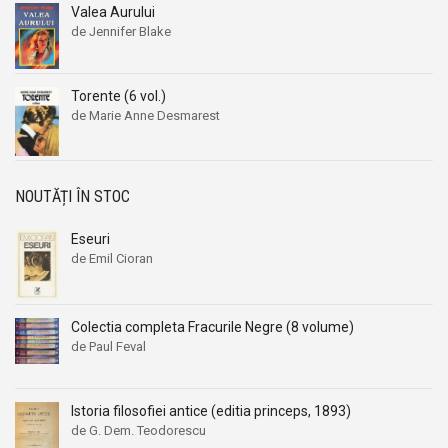
Alexandru I. Gonta
Alexandru I. Gonta
Valea Aurului
de Jennifer Blake
Alexandru Kiritescu
Alexandru Kiritescu
Alexandru Madgearu
Alexandru Madgearu
Alexandru Mitru
Alexandru Mitru
Torente (6 vol.)
de Marie Anne Desmarest
Alexandru Tanase
Alexandru Tanase
Alexandru Vianu
Alexandru Vianu
Alexandru Vlahuta
Alexandru Vlahuta
NOUTĂȚI ÎN STOC
Alexandru Vulpe
Alexandru Vulpe
Alexei Tolstoi
Alexei Tolstoi
Eseuri
de Emil Cioran
Alfred de Musset
Alfred de Musset
Alfred Harlaoanu
Alfred Harlaoanu
Alice Hoffman
Alice Hoffman
Colectia completa Fracurile Negre (8 volume)
de Paul Feval
Alice Năstase
Alice Năstase
Alison Tyler
Alison Tyler
Alison York
Alison York
Istoria filosofiei antice (editia princeps, 1893)
de G. Dem. Teodorescu
Alistair Maclean
Alistair Maclean