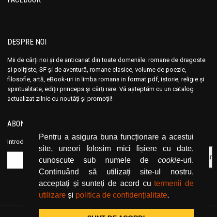
DESPRE NOI
Mii de cărți noi și de anticariat din toate domeniile: romane de dragoste
și polițiste, SF și de aventură, romane clasice, volume de poezie,
filosofie, artă, eBook-uri in limba romana in format pdf, istorie, religie și
spiritualitate, ediții princeps și cărți rare. Vă așteptăm cu un catalog
actualizat zilnic cu noutăți și promoții!
ABONEAZĂ-TE LA NEWSLETTER
Pentru a asigura buna funcționare a acestui
Introduceți adresa dvs. de email și dați click pe butonul de abonare.
site, uneori folosim mici fișiere cu date,
cunoscute sub numele de
cookie
-uri.
Continuând să utilizați site-ul nostru,
acceptați și sunteți de acord cu
termenii de
utilizare
și
politica de confidențialitate
.