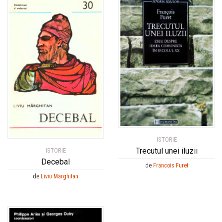
ISTORIE
Trecutul unei iluzii
ISTORIE
Decebal
de
Francois Furet
de
Liviu Marghitan