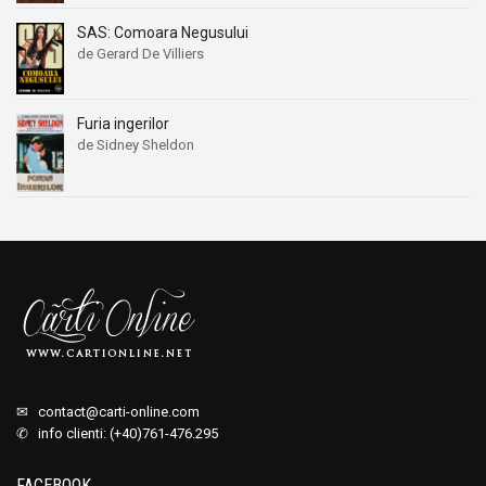
SAS: Comoara Negusului
de Gerard De Villiers
Furia ingerilor
de Sidney Sheldon
✉
contact@carti-online.com
✆ info clienti: (+40)761-476.295
FACEBOOK