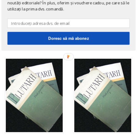
noutăți editoriale? În plus, oferim și vouchere cadou, pe care să le
Vietile paralele
ISTORIE
utilizați la prima dvs. comandă.
Vietile paralele ale
de
Plutarh
oamenilor ilustri: Alexandru
Cel Mare si Caius Julius
Caesar
Doresc să mă abonez
de
Plutarh