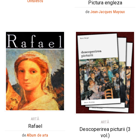
Chitulescu
Pictura engleza
de
Jean-Jacques Mayoux
ARTĂ
ARTĂ
Rafael
Descoperirea picturii (3
vol.)
de
Album de arta