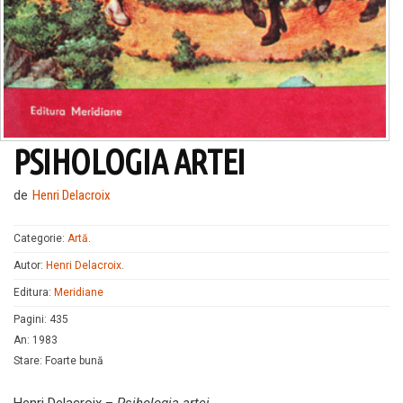
PSIHOLOGIA ARTEI
de
Henri Delacroix
Categorie:
Artă
.
Autor:
Henri Delacroix
.
Editura:
Meridiane
Pagini
:
435
An
:
1983
Stare
:
Foarte bună
Henri Delacroix –
Psihologia artei
.