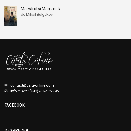
Maestrul si Margareta
de Mihail Bulgakov
✉
contact@carti-online.com
✆ info clienti: (+40)761-476.295
FACEBOOK
DESPRE NOI