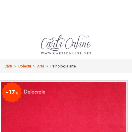
Cărți
Colecții
Artă
Psihologia artei
17
%