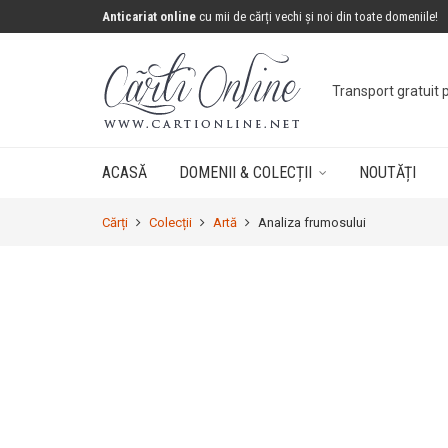
Anticariat online
cu mii de cărți vechi și noi din toate domeniile!
Transport gratuit 
ACASĂ
DOMENII & COLECȚII
NOUTĂȚI
Cărți
Colecții
Artă
Analiza frumosului