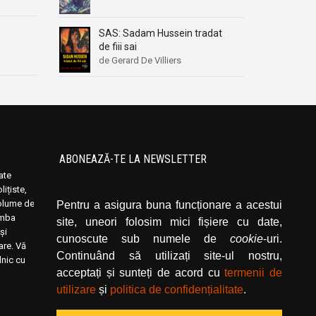
SAS: Sadam Hussein tradat
de fiii sai
de Gerard De Villiers
ABONEAZĂ-TE LA NEWSLETTER
oate
Introduceți adresa dvs. de email și dați click
ițiste,
pe butonul de abonare.
volume de
Pentru a asigura buna funcționare a acestui
limba
site, uneori folosim mici fișiere cu date,
și
cunoscute sub numele de
cookie
-uri.
rare. Vă
Continuând să utilizați site-ul nostru,
lnic cu
acceptați și sunteți de acord cu
termenii de
utilizare
și
politica de confidențialitate
.