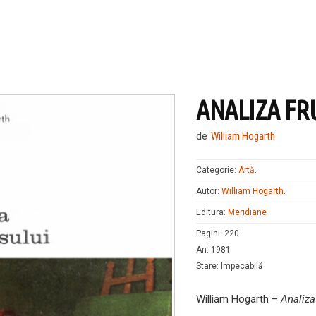
ANALIZA F
de
William Hogarth
Categorie:
Artă
.
Autor:
William Hogarth
.
Editura:
Meridiane
Pagini
:
220
An
:
1981
Stare
:
Impecabilă
William Hogarth –
Analiza