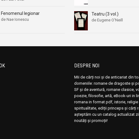
Fenomenul legionar
Teatru (3 vol.)
de Nae Ionescu
de Eugene O'Neill
OK
DESPRE NOI
Mii de cărți noi și de anticariat din t
domeniile: romane de dragoste și pol
SF și de aventură, romane clasice, 
poezie, filosofie, artă, eBook-uri in 
romana in format pdf, istorie, religie 
spiritualitate, ediții princeps și cărți 
așteptăm cu un catalog actualizat zi
noutăți și promoții!