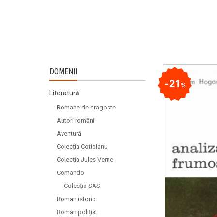
DOMENII
21
%
Literatură
Romane de dragoste
Autori români
Aventură
Colecția Cotidianul
Colecția Jules Verne
Comando
Colecția SAS
Roman istoric
Roman polițist