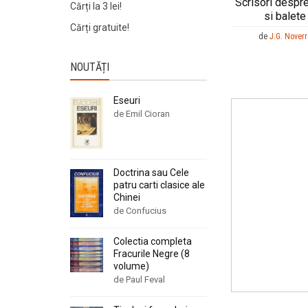
Scrisori despr
Cărți la 3 lei!
si balete
Cărți gratuite!
de
J.G. Nover
NOUTĂȚI
Eseuri
de Emil Cioran
Doctrina sau Cele
patru carti clasice ale
Chinei
de Confucius
Colectia completa
Fracurile Negre (8
volume)
de Paul Feval