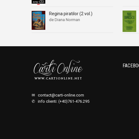
Regina piratilor (2 vol.)
de Diana Norman
FACEBO
✉
contact@carti-online.com
✆ info clienti: (+40)761-476.295