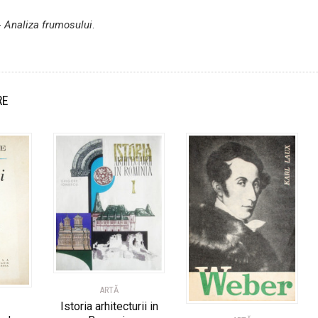
-
Analiza frumosului
.
RE
ARTĂ
Istoria arhitecturii in