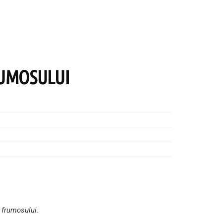
RUMOSULUI
 frumosului
.