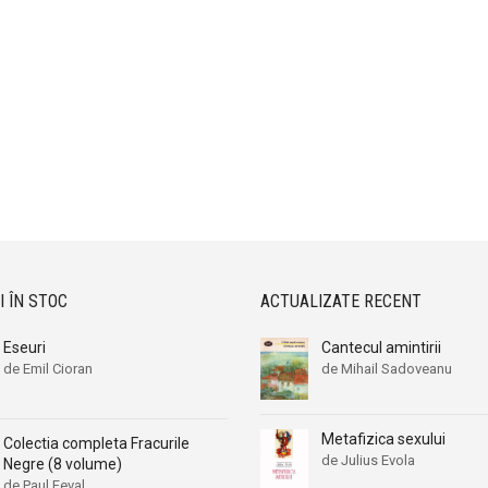
I ÎN STOC
ACTUALIZATE RECENT
Eseuri
Cantecul amintirii
de Emil Cioran
de Mihail Sadoveanu
Metafizica sexului
Colectia completa Fracurile
de Julius Evola
Negre (8 volume)
de Paul Feval