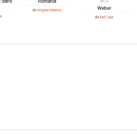
e dans
Romania
ARTĂ
Weber
de
Grigore Ionescu
re
de
Karl Laux