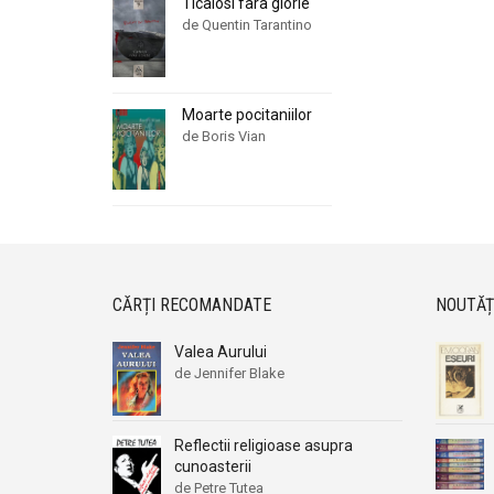
Ticalosi fara glorie
de Quentin Tarantino
Moarte pocitaniilor
de Boris Vian
CĂRȚI RECOMANDATE
NOUTĂȚ
Valea Aurului
de Jennifer Blake
Reflectii religioase asupra
cunoasterii
de Petre Tutea