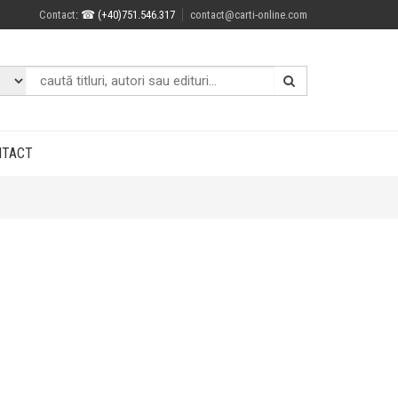
Contact
: ☎ (+40)751.546.317
contact@carti-online.com
NTACT