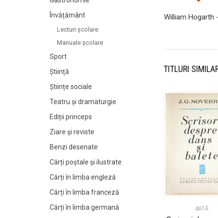
Gastronomie
Învățământ
William Hogarth 
Lecturi şcolare
Manuale şcolare
Sport
TITLURI SIMILA
Știință
Științe sociale
Teatru și dramaturgie
Ediții princeps
Ziare şi reviste
Benzi desenate
Cărți poștale și ilustrate
Cărți în limba engleză
Cărți în limba franceză
Cărți în limba germană
ARTĂ