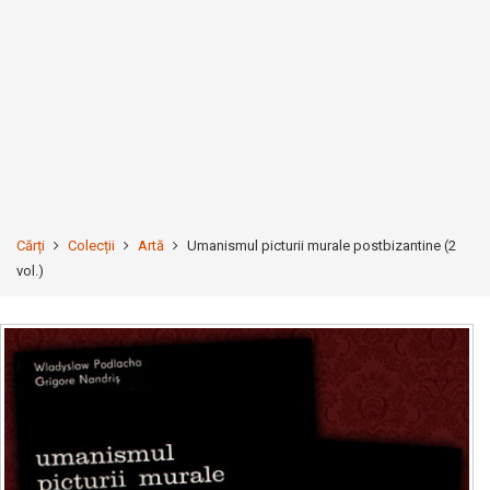
Cărți
Colecții
Artă
Umanismul picturii murale postbizantine (2
vol.)