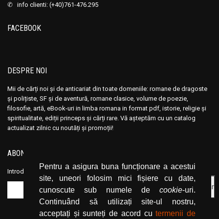
✆ info clienti: (+40)761-476.295
FACEBOOK
DESPRE NOI
Mii de cărți noi și de anticariat din toate domeniile: romane de dragoste
și polițiste, SF și de aventură, romane clasice, volume de poezie,
filosofie, artă, eBook-uri in limba romana in format pdf, istorie, religie și
spiritualitate, ediții princeps și cărți rare. Vă așteptăm cu un catalog
actualizat zilnic cu noutăți și promoții!
ABONEAZĂ-TE LA NEWSLETTER
Pentru a asigura buna funcționare a acestui
Introduceți adresa dvs. de email și dați click pe butonul de abonare.
site, uneori folosim mici fișiere cu date,
cunoscute sub numele de
cookie
-uri.
Continuând să utilizați site-ul nostru,
acceptați și sunteți de acord cu
termenii de