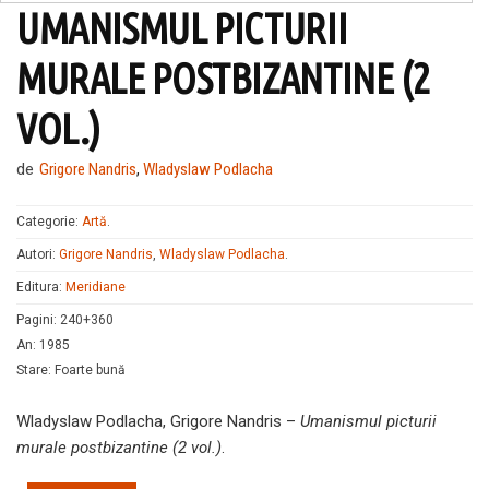
UMANISMUL PICTURII
MURALE POSTBIZANTINE (2
VOL.)
de
Grigore Nandris
,
Wladyslaw Podlacha
Categorie:
Artă
.
Autori:
Grigore Nandris
,
Wladyslaw Podlacha
.
Editura:
Meridiane
Pagini
:
240+360
An
:
1985
Stare
:
Foarte bună
Wladyslaw Podlacha, Grigore Nandris –
Umanismul picturii
murale postbizantine (2 vol.)
.