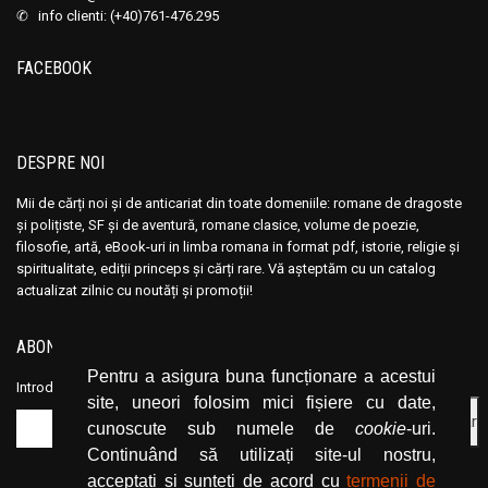
✆ info clienti: (+40)761-476.295
FACEBOOK
DESPRE NOI
Mii de cărți noi și de anticariat din toate domeniile: romane de dragoste
și polițiste, SF și de aventură, romane clasice, volume de poezie,
filosofie, artă, eBook-uri in limba romana in format pdf, istorie, religie și
spiritualitate, ediții princeps și cărți rare. Vă așteptăm cu un catalog
actualizat zilnic cu noutăți și promoții!
ABONEAZĂ-TE LA NEWSLETTER
Pentru a asigura buna funcționare a acestui
Introduceți adresa dvs. de email și dați click pe butonul de abonare.
site, uneori folosim mici fișiere cu date,
cunoscute sub numele de
cookie
-uri.
Continuând să utilizați site-ul nostru,
acceptați și sunteți de acord cu
termenii de