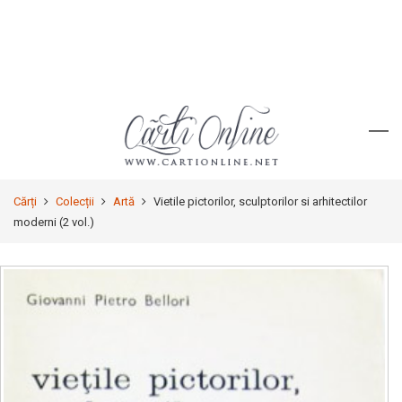
Cărți
Colecții
Artă
Vietile pictorilor, sculptorilor si arhitectilor
moderni (2 vol.)