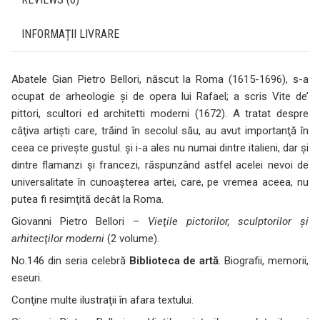
INFORMAȚII LIVRARE
Abatele Gian Pietro Bellori, născut la Roma (1615-1696), s-a
ocupat de arheologie şi de opera lui Rafael; a scris Vite de’
pittori, scultori ed architetti moderni (1672). A tratat despre
câţiva artişti care, trăind în secolul său, au avut importanţă în
ceea ce priveşte gustul. şi i-a ales nu numai dintre italieni, dar şi
dintre flamanzi şi francezi, răspunzând astfel acelei nevoi de
universalitate în cunoaşterea artei, care, pe vremea aceea, nu
putea fi resimţită decât la Roma.
Giovanni Pietro Bellori –
Vieţile pictorilor, sculptorilor şi
arhitecţilor moderni
(2 volume).
No.146 din seria celebră
Biblioteca de artă
. Biografii, memorii,
eseuri.
Conţine multe ilustraţii în afara textului.