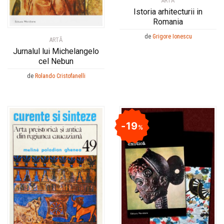
ARTĂ
Istoria arhitecturii in
Romania
de
Grigore Ionescu
ARTĂ
Jurnalul lui Michelangelo
cel Nebun
de
Rolando Cristofanelli
19
%