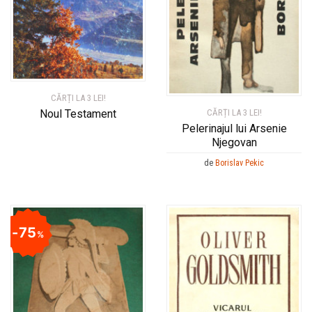
CĂRȚI LA 3 LEI!
CĂRȚI LA 3 LEI!
Noul Testament
Pelerinajul lui Arsenie
Njegovan
de
Borislav Pekic
75
%