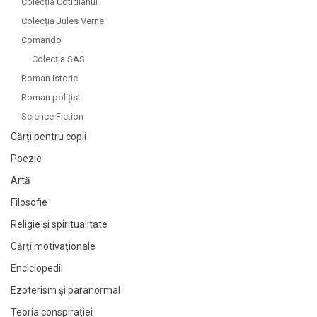
Colecția Cotidianul
Colecția Jules Verne
Comando
Colecția SAS
Roman istoric
Roman polițist
Science Fiction
Cărți pentru copii
Poezie
Artă
Filosofie
Religie și spiritualitate
Cărți motivaționale
Enciclopedii
Ezoterism și paranormal
Teoria conspirației