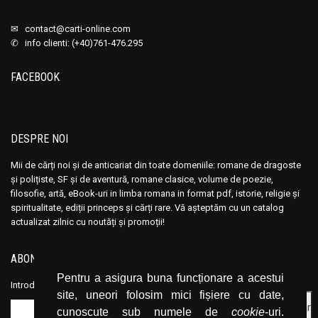
✉
contact@carti-online.com
✆ info clienti: (+40)761-476.295
FACEBOOK
DESPRE NOI
Mii de cărți noi și de anticariat din toate domeniile: romane de dragoste
și polițiste, SF și de aventură, romane clasice, volume de poezie,
filosofie, artă, eBook-uri in limba romana in format pdf, istorie, religie și
spiritualitate, ediții princeps și cărți rare. Vă așteptăm cu un catalog
actualizat zilnic cu noutăți și promoții!
ABONEAZĂ-TE LA NEWSLETTER
Pentru a asigura buna funcționare a acestui
Introduceți adresa dvs. de email și dați click pe butonul de abonare.
site, uneori folosim mici fișiere cu date,
cunoscute sub numele de
cookie
-uri.