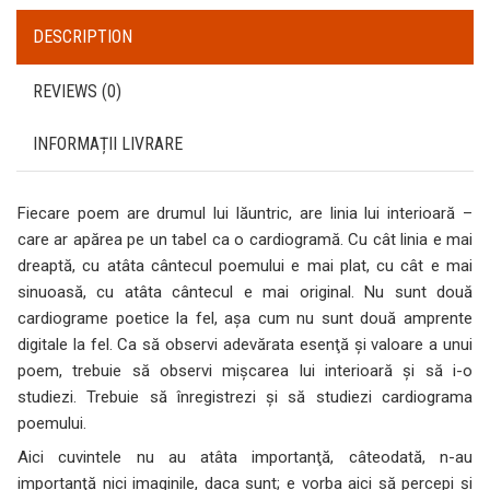
DESCRIPTION
REVIEWS (0)
INFORMAȚII LIVRARE
Fiecare poem are drumul lui lăuntric, are linia lui interioară –
care ar apărea pe un tabel ca o cardiogramă. Cu cât linia e mai
dreaptă, cu atâta cântecul poemului e mai plat, cu cât e mai
sinuoasă, cu atâta cântecul e mai original. Nu sunt două
cardiograme poetice la fel, aşa cum nu sunt două amprente
digitale la fel. Ca să observi adevărata esenţă şi valoare a unui
poem, trebuie să observi mişcarea lui interioară şi să i-o
studiezi. Trebuie să înregistrezi şi să studiezi cardiograma
poemului.
Aici cuvintele nu au atâta importanţă, câteodată, n-au
importanţă nici imaginile, daca sunt; e vorba aici să percepi şi