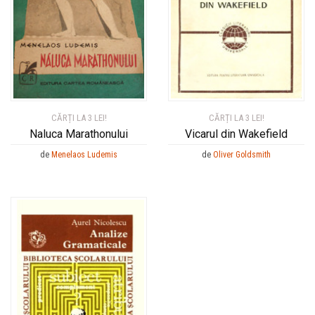
CĂRȚI LA 3 LEI!
CĂRȚI LA 3 LEI!
Naluca Marathonului
Vicarul din Wakefield
de
Menelaos Ludemis
de
Oliver Goldsmith