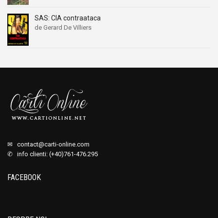
SAS: CIA contraataca
de Gerard De Villiers
✉
contact@carti-online.com
✆ info clienti: (+40)761-476.295
FACEBOOK