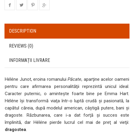
DESCRIPTION
REVIEWS (0)
INFORMAȚII LIVRARE
Héléne Junot, eroina romanului
Păcate
, aparţine acelor oameni
pentru care afirmarea personalităţii reprezintă unicul ideal.
Caracter puternic, o aminteşte foarte bine pe Emma Hart.
Héléne îşi transformă viaţa într-o luptă crudă şi pasionată, la
capătul căreia, după modelul american, câştigă putere, bani şi
dragoste. Răzbunarea, care i-a dat forţă şi succes este
împlinită, dar Héléne pierde lucrul cel mai de preţ al vieţii:
dragostea
.