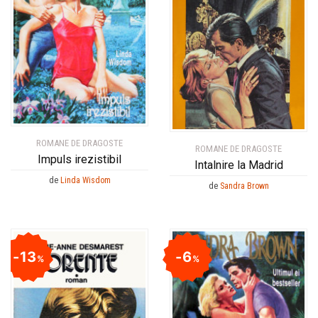
ROMANE DE DRAGOSTE
ROMANE DE DRAGOSTE
Impuls irezistibil
Intalnire la Madrid
de
Linda Wisdom
de
Sandra Brown
13
6
%
%