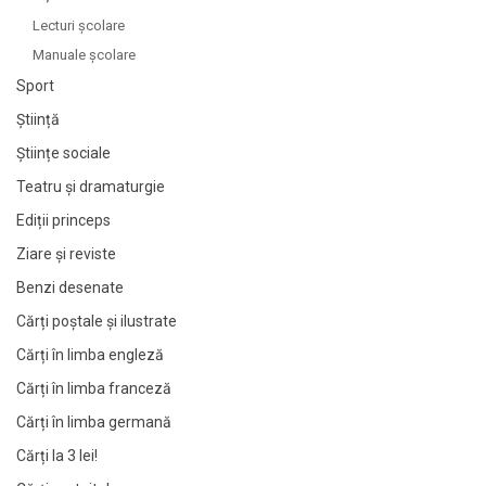
Lecturi şcolare
Manuale şcolare
Sport
Știință
Științe sociale
Teatru și dramaturgie
Ediții princeps
Ziare şi reviste
Benzi desenate
Cărți poștale și ilustrate
Cărți în limba engleză
Cărți în limba franceză
Cărți în limba germană
Cărți la 3 lei!