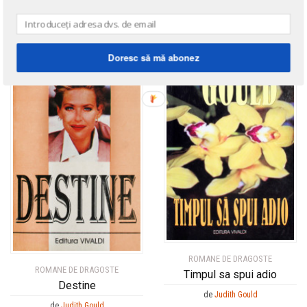
de
Judith Gould
Doresc să mă abonez
ROMANE DE DRAGOSTE
ROMANE DE DRAGOSTE
Timpul sa spui adio
Destine
de
Judith Gould
de
Judith Gould