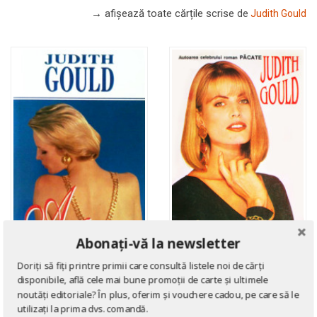
→ afișează toate cărțile scrise
de
Judith Gould
Abonați-vă la newsletter
Doriți să fiți printre primii care consultă listele noi de cărți
ROMANE DE DRAGOSTE
disponibile, află cele mai bune promoții de carte și ultimele
ROMANE DE DRAGOSTE
A doua dragoste
noutăți editoriale? În plus, oferim și vouchere cadou, pe care să le
Al naibii de bogat!
utilizați la prima dvs. comandă.
de
Judith Gould