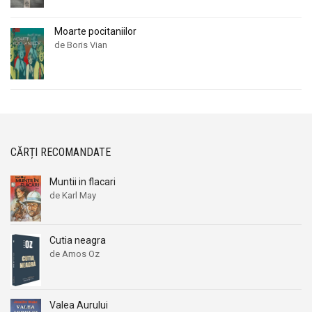
Moarte pocitaniilor
de Boris Vian
CĂRȚI RECOMANDATE
Muntii in flacari
de Karl May
Cutia neagra
de Amos Oz
Valea Aurului