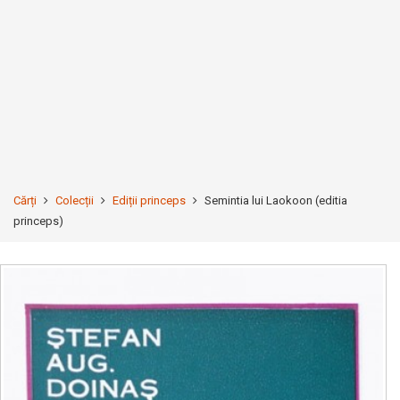
Cărți
Colecții
Ediții princeps
Semintia lui Laokoon (editia
princeps)