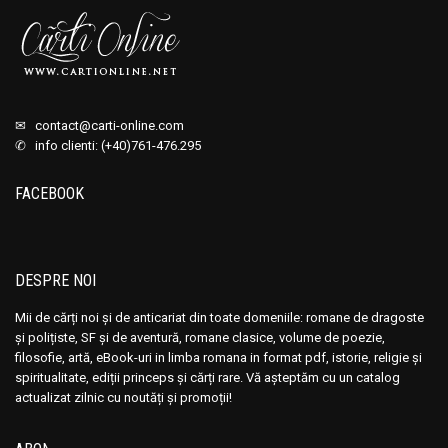
✉
contact@carti-online.com
✆ info clienti: (+40)761-476.295
FACEBOOK
DESPRE NOI
Mii de cărți noi și de anticariat din toate domeniile: romane de dragoste
și polițiste, SF și de aventură, romane clasice, volume de poezie,
filosofie, artă, eBook-uri in limba romana in format pdf, istorie, religie și
spiritualitate, ediții princeps și cărți rare. Vă așteptăm cu un catalog
actualizat zilnic cu noutăți și promoții!