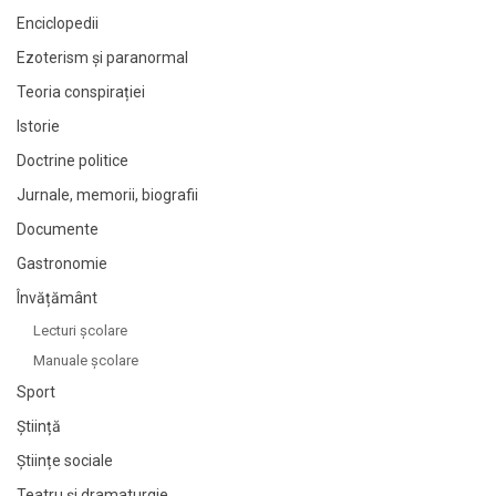
Enciclopedii
Ezoterism și paranormal
Teoria conspirației
Istorie
Doctrine politice
Jurnale, memorii, biografii
Documente
Gastronomie
Învățământ
Lecturi şcolare
Manuale şcolare
Sport
Știință
Științe sociale
Teatru și dramaturgie