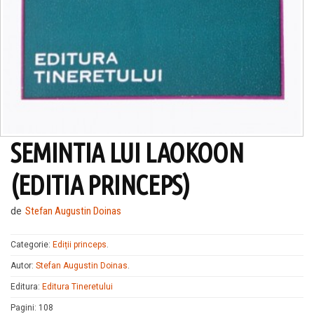
SEMINTIA LUI LAOKOON
(EDITIA PRINCEPS)
de
Stefan Augustin Doinas
Categorie:
Ediții princeps
.
Autor:
Stefan Augustin Doinas
.
Editura:
Editura Tineretului
Pagini
:
108