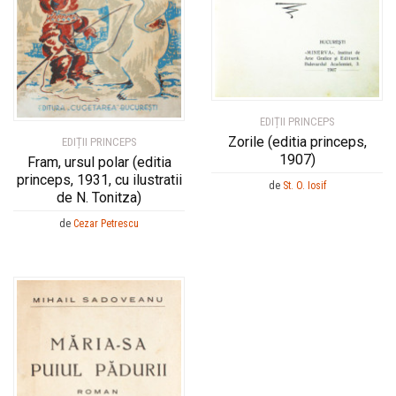
EDIȚII PRINCEPS
Zorile (editia princeps,
EDIȚII PRINCEPS
1907)
Fram, ursul polar (editia
princeps, 1931, cu ilustratii
de
St. O. Iosif
de N. Tonitza)
de
Cezar Petrescu