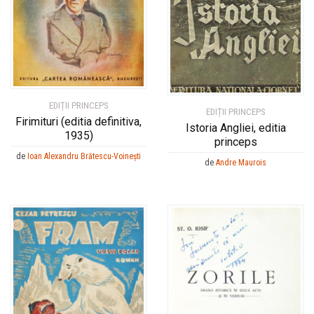
EDIȚII PRINCEPS
EDIȚII PRINCEPS
Firimituri (editia definitiva,
Istoria Angliei, editia
1935)
princeps
de
Ioan Alexandru Brătescu-Voinești
de
Andre Maurois