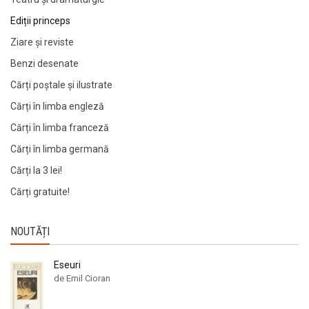
Ediții princeps
Ziare şi reviste
Benzi desenate
Cărți poștale și ilustrate
Cărți în limba engleză
Cărți în limba franceză
Cărți în limba germană
Cărți la 3 lei!
Cărți gratuite!
NOUTĂȚI
Eseuri
de Emil Cioran