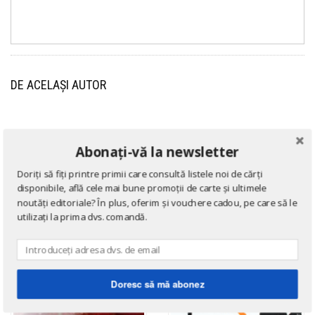
DE ACELAȘI AUTOR
→ afișează toate cărțile scrise
de
Sveva Casati Modignani
Abonați-vă la newsletter
Doriți să fiți printre primii care consultă listele noi de cărți
disponibile, află cele mai bune promoții de carte și ultimele
noutăți editoriale? În plus, oferim și vouchere cadou, pe care să le
utilizați la prima dvs. comandă.
Doresc să mă abonez