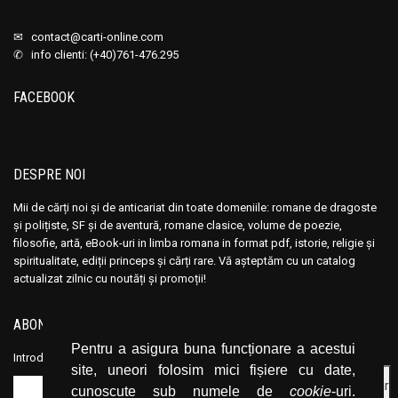
✉
contact@carti-online.com
✆ info clienti: (+40)761-476.295
FACEBOOK
DESPRE NOI
Mii de cărți noi și de anticariat din toate domeniile: romane de dragoste
și polițiste, SF și de aventură, romane clasice, volume de poezie,
filosofie, artă, eBook-uri in limba romana in format pdf, istorie, religie și
spiritualitate, ediții princeps și cărți rare. Vă așteptăm cu un catalog
actualizat zilnic cu noutăți și promoții!
ABONEAZĂ-TE LA NEWSLETTER
Pentru a asigura buna funcționare a acestui
Introduceți adresa dvs. de email și dați click pe butonul de abonare.
site, uneori folosim mici fișiere cu date,
cunoscute sub numele de
cookie
-uri.