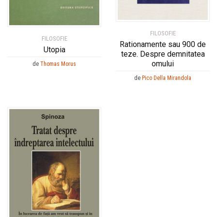
FILOSOFIE
FILOSOFIE
Rationamente sau 900 de
Utopia
teze. Despre demnitatea
omului
de
Thomas Morus
de
Pico Della Mirandola