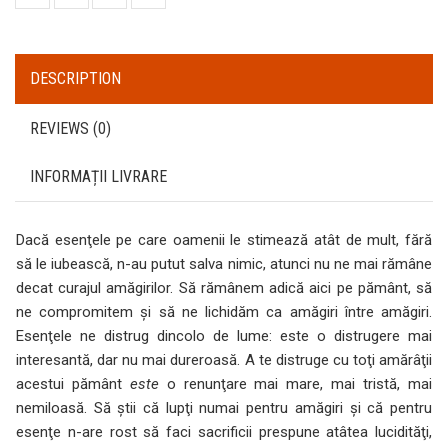
DESCRIPTION
REVIEWS (0)
INFORMAȚII LIVRARE
Dacă esenţele pe care oamenii le stimează atât de mult, fără
să le iubească, n-au putut salva nimic, atunci nu ne mai rămâne
decat curajul amăgirilor. Să rămânem adică aici pe pământ, să
ne compromitem şi să ne lichidăm ca amăgiri între amăgiri.
Esenţele ne distrug dincolo de lume: este o distrugere mai
interesantă, dar nu mai dureroasă. A te distruge cu toţi amărâţii
acestui pământ
este
o renunţare mai mare, mai tristă, mai
nemiloasă. Să ştii că lupţi numai pentru amăgiri şi că pentru
esenţe n-are rost să faci sacrificii prespune atâtea lucidităţi,