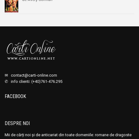
✉
contact@carti-online.com
✆ info clienti: (+40)761-476.295
FACEBOOK
DESPRE NOI
Mii de cărți noi și de anticariat din toate domeniile: romane de dragoste