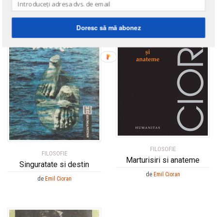
Doresc să mă abonez
FILOSOFIE
FILOSOFIE
Marturisiri si anateme
Singuratate si destin
de
Emil Cioran
de
Emil Cioran