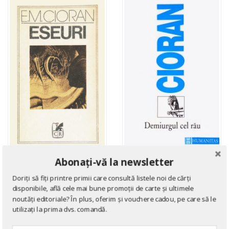
Abonați-vă la newsletter
FILOSOFIE
FILOSOFIE
Eseuri
Demiurgul cel rau
Doriți să fiți printre primii care consultă listele noi de cărți
disponibile, află cele mai bune promoții de carte și ultimele
de
Emil Cioran
de
Emil Cioran
noutăți editoriale? În plus, oferim și vouchere cadou, pe care să le
utilizați la prima dvs. comandă.