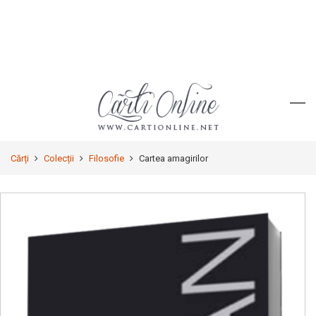
Cărți
Colecții
Filosofie
Cartea amagirilor