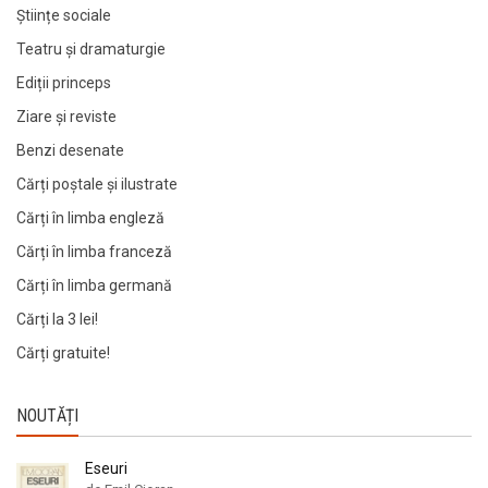
Științe sociale
Teatru și dramaturgie
Ediții princeps
Ziare şi reviste
Benzi desenate
Cărți poștale și ilustrate
Cărți în limba engleză
Cărți în limba franceză
Cărți în limba germană
Cărți la 3 lei!
Cărți gratuite!
NOUTĂȚI
Eseuri