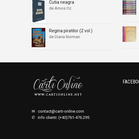
Cutia neagra
de Amos Oz
Regina piratilor (2 vol.)
de Diana Norman
FACEBO
✉
contact@carti-online.com
✆ info clienti: (+40)761-476.295