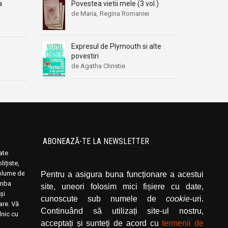
a
Povestea vietii mele (3 vol.)
de Maria, Regina Romaniei
Expresul de Plymouth si alte
povestiri
de Agatha Christie
ABONEAZĂ-TE LA NEWSLETTER
oate
Introduceți adresa dvs. de email și dați click
ițiste,
pe butonul de abonare.
volume de
Pentru a asigura buna funcționare a acestui
limba
site, uneori folosim mici fișiere cu date,
și
cunoscute sub numele de
cookie
-uri.
rare. Vă
Continuând să utilizați site-ul nostru,
lnic cu
acceptați și sunteți de acord cu
termenii de