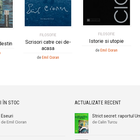
FILOSOFIE
FILOSOFIE
Istorie si utopie
Scrisori catre cei de-
destin
acasa
de
Emil Cioran
n
de
Emil Cioran
I ÎN STOC
ACTUALIZATE RECENT
Eseuri
Strict secret: raportul
de Emil Cioran
de Calin Turcu