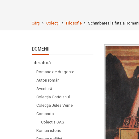
Cărți
Colecții
Filosofie
Schimbarea la fata a Romani
DOMENII
Literatură
Romane de dragoste
Autori români
Aventură
Colecția Cotidianul
Colecția Jules Verne
Comando
Colecția SAS
Roman istoric
Roman polițist