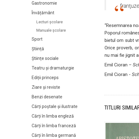
Gastronomie
franţuze
Învățământ
Lecturi şcolare
“Resemnarea noast
Manuale şcolare
Poporul românesc 
Sport
bietul om subt v
Orice proverb, o
Știință
nu mai fie jignit
Științe sociale
Emil Cioran –
Sc
Teatru și dramaturgie
Emil Cioran -
Sch
Ediții princeps
Ziare şi reviste
Benzi desenate
Cărți poștale și ilustrate
TITLURI SIMILA
Cărți în limba engleză
Cărți în limba franceză
Cărți în limba germană