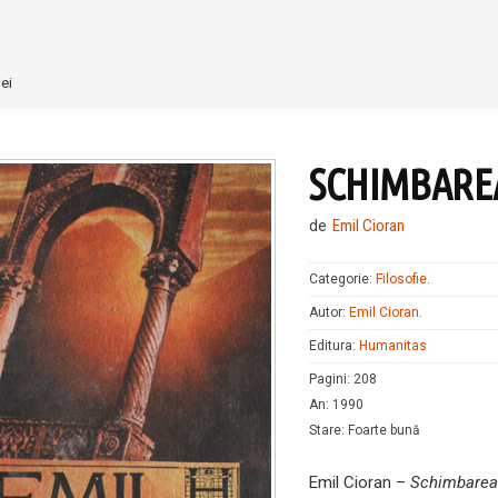
ei
SCHIMBAREA
de
Emil Cioran
Categorie:
Filosofie
.
Autor:
Emil Cioran
.
Editura:
Humanitas
Pagini
:
208
An
:
1990
Stare
:
Foarte bună
Emil Cioran –
Schimbarea 