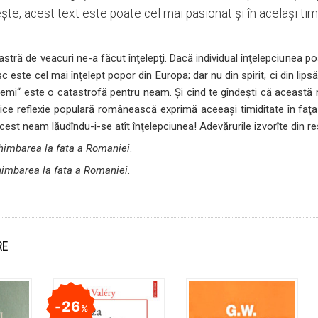
şte, acest text este poate cel mai pasionat şi în acelaşi tim
ră de veacuri ne-a făcut înţelepţi. Dacă individual înţelepciunea po
este cel mai înţelept popor din Europa; dar nu din spirit, ci din lips
remi“ este o catastrofă pentru neam. Şi cînd te gîndeşti că această 
rice reflexie populară românească exprimă aceeaşi timiditate în faţa 
 acest neam lăudîndu-i-se atît înţelepciunea! Adevărurile izvorîte din re
himbarea la fata a Romaniei
.
imbarea la fata a Romaniei
.
RE
26
%