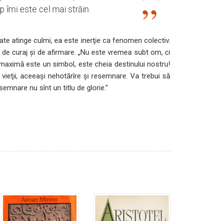
p îmi este cel mai străin.
ate atinge culmi, ea este inerţie ca fenomen colectiv.
ă de curaj şi de afirmare. „Nu este vremea subt om, ci
maximă este un simbol, este cheia destinului nostru!
vieţii, aceeaşi nehotărîre şi resemnare. Va trebui să
semnare nu sînt un titlu de glorie.”