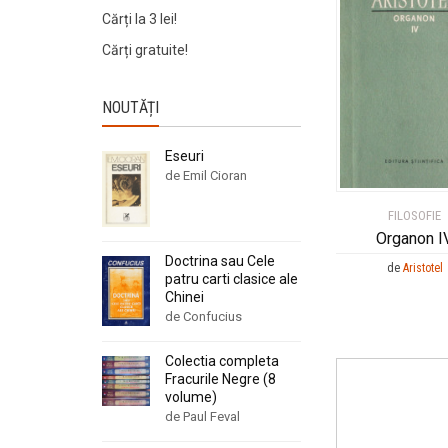
Cărți la 3 lei!
Cărți gratuite!
NOUTĂȚI
Eseuri
de Emil Cioran
FILOSOFIE
Organon I
Doctrina sau Cele
de
Aristotel
patru carti clasice ale
Chinei
de Confucius
Colectia completa
Fracurile Negre (8
volume)
de Paul Feval