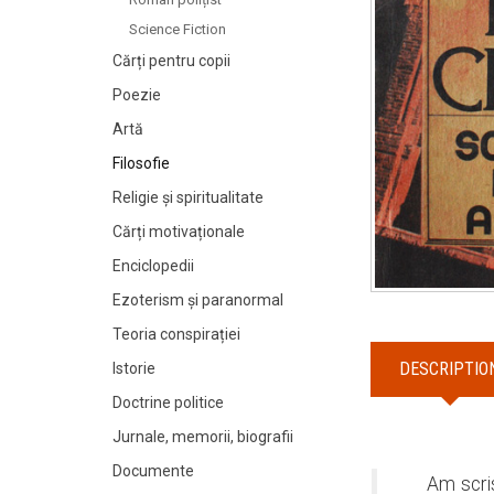
Science Fiction
Cărți pentru copii
Poezie
Artă
Filosofie
Religie și spiritualitate
Cărți motivaționale
Enciclopedii
Ezoterism și paranormal
Teoria conspirației
DESCRIPTIO
Istorie
Doctrine politice
Jurnale, memorii, biografii
Documente
Am scris