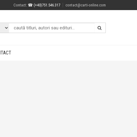
Contact
: ☎ (+40)751.546.317
contact@carti-online.com
NTACT