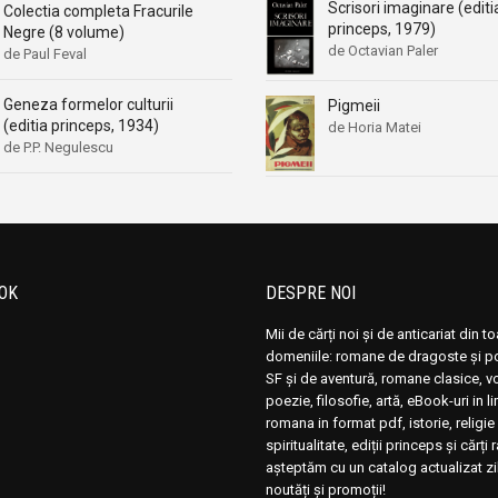
Scrisori imaginare (editi
Colectia completa Fracurile
princeps, 1979)
Negre (8 volume)
de Octavian Paler
de Paul Feval
Geneza formelor culturii
Pigmeii
(editia princeps, 1934)
de Horia Matei
de P.P. Negulescu
OK
DESPRE NOI
Mii de cărți noi și de anticariat din t
domeniile: romane de dragoste și pol
SF și de aventură, romane clasice, 
poezie, filosofie, artă, eBook-uri in 
romana in format pdf, istorie, religie 
spiritualitate, ediții princeps și cărți 
așteptăm cu un catalog actualizat zi
noutăți și promoții!