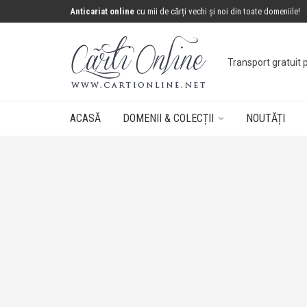
Anticariat online
cu mii de cărți vechi și noi din toate domeniile!
Transport gratuit 
ACASĂ
DOMENII & COLECȚII
NOUTĂȚI