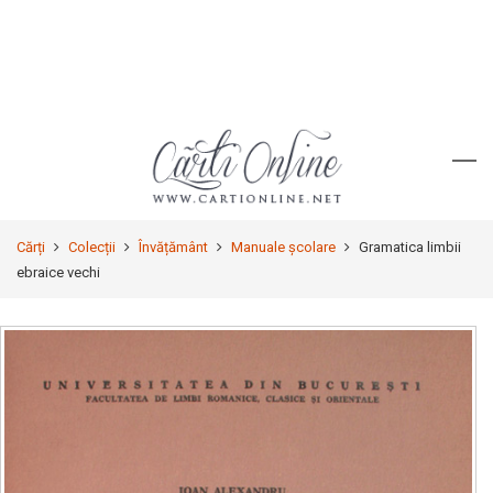
Cărți
Colecții
Învățământ
Manuale şcolare
Gramatica limbii
ebraice vechi