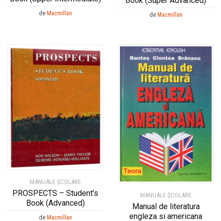
Book (Super Advanced)
de
Macmillan
de
Macmillan
MANUALE ŞCOLARE
PROSPECTS – Student’s
MANUALE ŞCOLARE
Book (Advanced)
Manual de literatura
engleza si americana
de
Macmillan