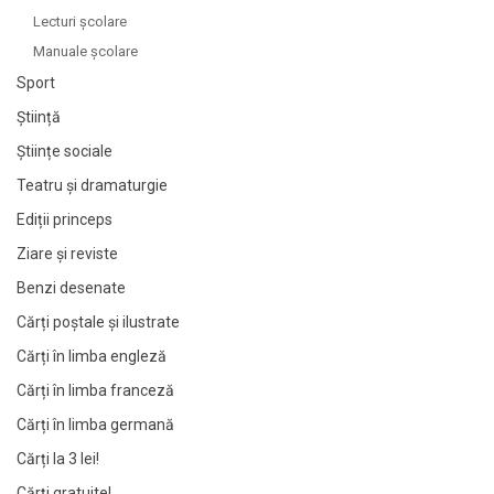
Lecturi şcolare
Manuale şcolare
Sport
Știință
Științe sociale
Teatru și dramaturgie
Ediții princeps
Ziare şi reviste
Benzi desenate
Cărți poștale și ilustrate
Cărți în limba engleză
Cărți în limba franceză
Cărți în limba germană
Cărți la 3 lei!
Cărți gratuite!