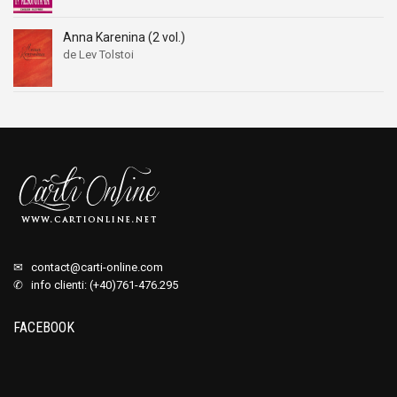
Anna Karenina (2 vol.)
de Lev Tolstoi
✉
contact@carti-online.com
✆ info clienti: (+40)761-476.295
FACEBOOK