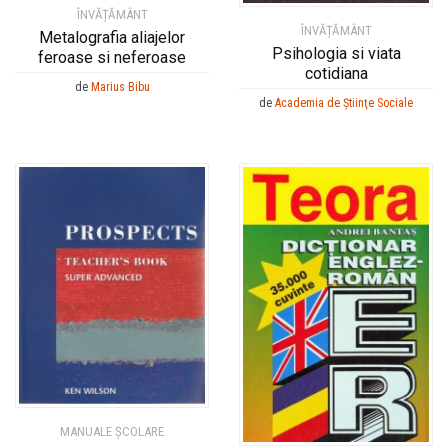
ÎNVĂȚĂMÂNT
ÎNVĂȚĂMÂNT
Metalografia aliajelor
Psihologia si viata
feroase si neferoase
cotidiana
de
Marius Bibu
de
Academia de Ştiinţe Sociale
MANUALE ŞCOLARE