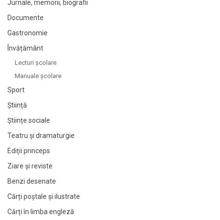
Jurnale, memorii, biografii
Documente
Gastronomie
Învățământ
Lecturi şcolare
Manuale şcolare
Sport
Știință
Științe sociale
Teatru și dramaturgie
Ediții princeps
Ziare şi reviste
Benzi desenate
Cărți poștale și ilustrate
Cărți în limba engleză