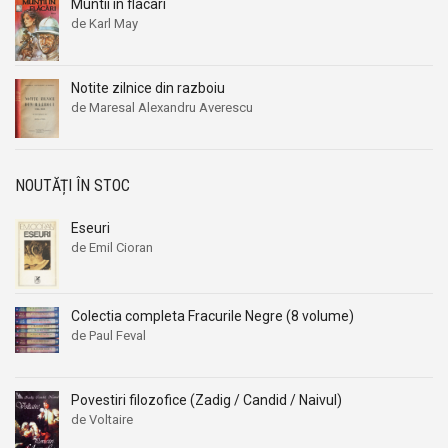
Muntii in flacari
de Karl May
Notite zilnice din razboiu
de Maresal Alexandru Averescu
NOUTĂȚI ÎN STOC
Eseuri
de Emil Cioran
Colectia completa Fracurile Negre (8 volume)
de Paul Feval
Povestiri filozofice (Zadig / Candid / Naivul)
de Voltaire