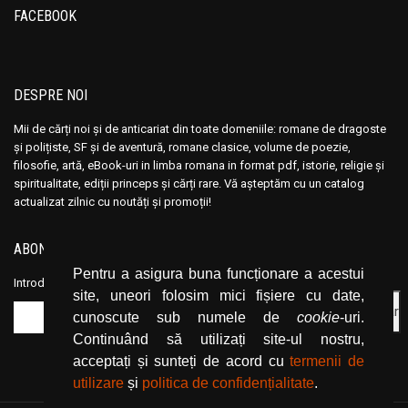
FACEBOOK
DESPRE NOI
Mii de cărți noi și de anticariat din toate domeniile: romane de dragoste
și polițiste, SF și de aventură, romane clasice, volume de poezie,
filosofie, artă, eBook-uri in limba romana in format pdf, istorie, religie și
spiritualitate, ediții princeps și cărți rare. Vă așteptăm cu un catalog
actualizat zilnic cu noutăți și promoții!
ABONEAZĂ-TE LA NEWSLETTER
Pentru a asigura buna funcționare a acestui
Introduceți adresa dvs. de email și dați click pe butonul de abonare.
site, uneori folosim mici fișiere cu date,
cunoscute sub numele de
cookie
-uri.
Continuând să utilizați site-ul nostru,
acceptați și sunteți de acord cu
termenii de
utilizare
și
politica de confidențialitate
.