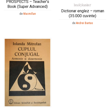
PROSPECTS – Teacher’s
ÎNVĂȚĂMÂNT
Book (Super Advanced)
Dictionar englez – roman
de
Macmillan
(35.000 cuvinte)
de
Andrei Bantas