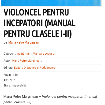
VIOLONCEL PENTRU
INCEPATORI (MANUAL
PENTRU CLASELE I-II)
de
Maria Petre Marginean
Categorii:
Învățământ
,
Manuale şcolare
.
Autor:
Maria Petre Marginean
.
Editura:
Editura Didactică şi Pedagogică
Pagini
:
158
An
:
1997
Stare
:
Impecabilă
Maria Petre Marginean –
Violoncel pentru incepatori (manual
pentru clasele I-II)
.