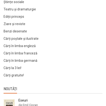
Științe sociale
Teatru și dramaturgie
Ediții princeps
Ziare şi reviste
Benzi desenate
Cărți poștale și ilustrate
Cărți în limba engleză
Cărți în limba franceză
Cărți în limba germană
Cărți la 3 lei!
Cărți gratuite!
NOUTĂȚI
Eseuri
de Emil Cioran