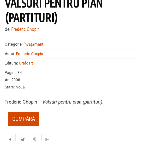
VALSURI PENTRU PIAN
(PARTITURI)
de
Frederic Chopin
Categorie:
Învățământ
.
Autor:
Frederic Chopin
.
Editura:
Grafoart
Pagini
:
84
An
:
2008
Stare
:
Nouă
Frederic Chopin –
Valsuri pentru pian (partituri)
.
CUMPĂRĂ