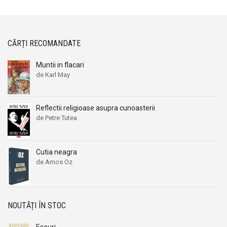
CĂRȚI RECOMANDATE
Muntii in flacari
de Karl May
Reflectii religioase asupra cunoasterii
de Petre Tutea
Cutia neagra
de Amos Oz
NOUTĂȚI ÎN STOC