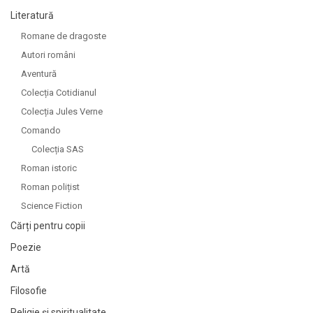
Literatură
Romane de dragoste
Autori români
Aventură
Colecția Cotidianul
Colecția Jules Verne
Comando
Colecția SAS
Roman istoric
Roman polițist
Science Fiction
Cărți pentru copii
Poezie
Artă
Filosofie
Religie și spiritualitate