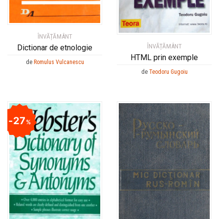
ÎNVĂȚĂMÂNT
ÎNVĂȚĂMÂNT
Dictionar de etnologie
HTML prin exemple
de
Romulus Vulcanescu
de
Teodoru Gugoiu
27
%