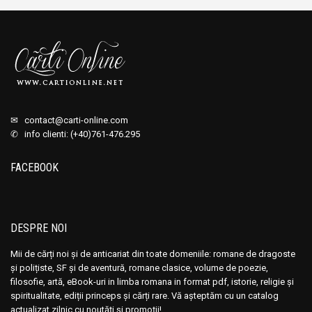
✉
contact@carti-online.com
✆ info clienti: (+40)761-476.295
FACEBOOK
DESPRE NOI
Mii de cărți noi și de anticariat din toate domeniile: romane de dragoste
și polițiste, SF și de aventură, romane clasice, volume de poezie,
filosofie, artă, eBook-uri in limba romana in format pdf, istorie, religie și
spiritualitate, ediții princeps și cărți rare. Vă așteptăm cu un catalog
actualizat zilnic cu noutăți și promoții!