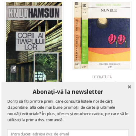
LITERATURĂ
Nuvele (2 vol.)
Abonați-vă la newsletter
de
Hermann Hesse
LITERATURĂ
Doriți să fiți printre primii care consultă listele noi de cărți
Copii ai timpului lor
disponibile, află cele mai bune promoții de carte și ultimele
de
Knut Hamsun
noutăți editoriale? În plus, oferim și vouchere cadou, pe care să le
utilizați la prima dvs. comandă.