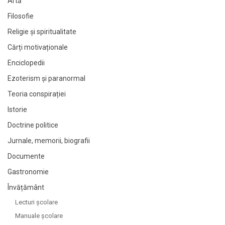
Artă
Filosofie
Religie și spiritualitate
Cărți motivaționale
Enciclopedii
Ezoterism și paranormal
Teoria conspirației
Istorie
Doctrine politice
Jurnale, memorii, biografii
Documente
Gastronomie
Învățământ
Lecturi şcolare
Manuale şcolare