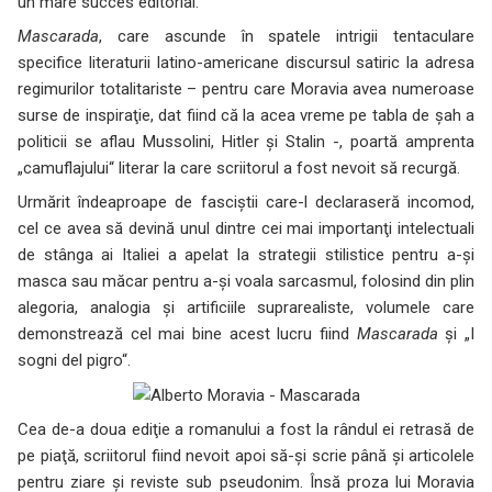
un mare succes editorial.
Mascarada
, care ascunde în spatele intrigii tentaculare
specifice literaturii latino-americane discursul satiric la adresa
regimurilor totalitariste – pentru care Moravia avea numeroase
surse de inspiraţie, dat fiind că la acea vreme pe tabla de şah a
politicii se aflau Mussolini, Hitler şi Stalin -, poartă amprenta
„camuflajului“ literar la care scriitorul a fost nevoit să recurgă.
Urmărit îndeaproape de fasciştii care-l declaraseră incomod,
cel ce avea să devină unul dintre cei mai importanţi intelectuali
de stânga ai Italiei a apelat la strategii stilistice pentru a-şi
masca sau măcar pentru a-şi voala sarcasmul, folosind din plin
alegoria, analogia şi artificiile suprarealiste, volumele care
demonstrează cel mai bine acest lucru fiind
Mascarada
şi „I
sogni del pigro“.
Cea de-a doua ediţie a romanului a fost la rândul ei retrasă de
pe piaţă, scriitorul fiind nevoit apoi să-şi scrie până şi articolele
pentru ziare şi reviste sub pseudonim. Însă proza lui Moravia