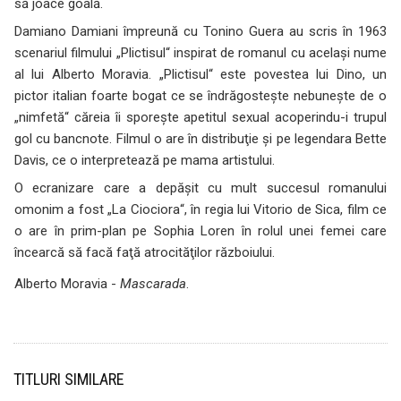
să joace goală.
Damiano Damiani împreună cu Tonino Guera au scris în 1963
scenariul filmului „Plictisul“ inspirat de romanul cu acelaşi nume
al lui Alberto Moravia. „Plictisul“ este povestea lui Dino, un
pictor italian foarte bogat ce se îndrăgosteşte nebuneşte de o
„nimfetă“ căreia îi sporeşte apetitul sexual acoperindu-i trupul
gol cu bancnote. Filmul o are în distribuţie şi pe legendara Bette
Davis, ce o interpretează pe mama artistului.
O ecranizare care a depăşit cu mult succesul romanului
omonim a fost „La Ciociora“, în regia lui Vitorio de Sica, film ce
o are în prim-plan pe Sophia Loren în rolul unei femei care
încearcă să facă faţă atrocităţilor războiului.
Alberto Moravia -
Mascarada
.
TITLURI SIMILARE