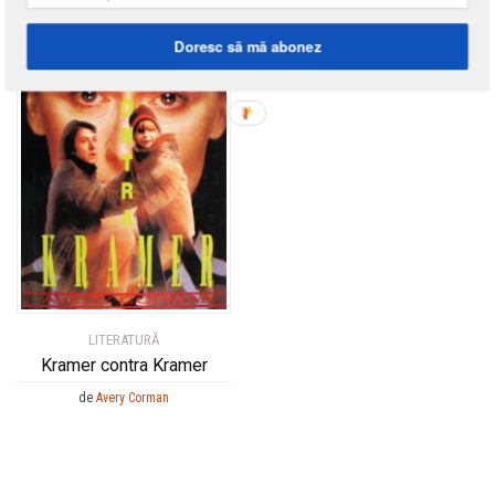
33
%
Doresc să mă abonez
LITERATURĂ
Kramer contra Kramer
de
Avery Corman