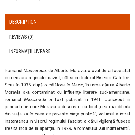
DESCRIPTION
REVIEWS (0)
INFORMAȚII LIVRARE
Romanul
Mascarada
, de Alberto Moravia, a avut de-a face atât
cu cenzura regimului nazist, cât şi cu Indexul Bisericii Catolice.
Scris în 1935, după o călătorie în Mexic, în urma căruia Alberto
Moravia s-a contaminat cu influenţe literare sud-americane,
romanul
Mascarada
a fost publicat în 1941. Conceput în
perioada pe care Moravia a descris-o ca fiind „cea mai dificilă
din viaţa sa în ceea ce priveşte viaţa publică“, volumul a intrat
instantaneu în vizorul regimului fascist, a cărui vigilenţă fusese
trezită încă de la apariţia, în 1929, a romanului „Gli indifferenti“,