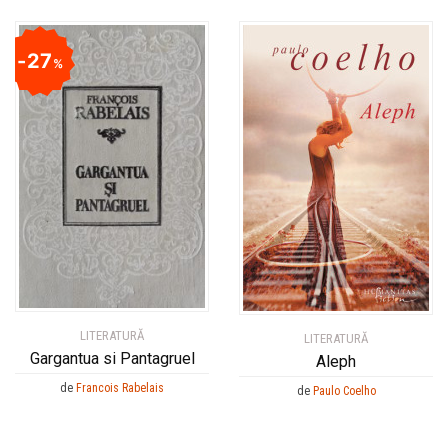
27
%
LITERATURĂ
LITERATURĂ
Gargantua si Pantagruel
Aleph
de
Francois Rabelais
de
Paulo Coelho