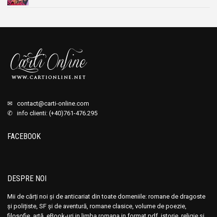
✉
contact@carti-online.com
✆ info clienti: (+40)761-476.295
FACEBOOK
DESPRE NOI
Mii de cărți noi și de anticariat din toate domeniile: romane de dragoste
și polițiste, SF și de aventură, romane clasice, volume de poezie,
filosofie, artă, eBook-uri in limba romana in format pdf, istorie, religie și