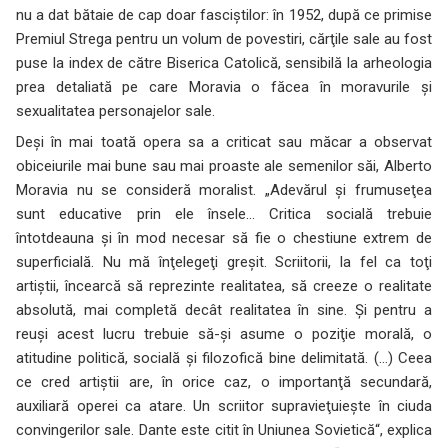
nu a dat bătaie de cap doar fasciştilor: în 1952, după ce primise
Premiul Strega pentru un volum de povestiri, cărţile sale au fost
puse la index de către Biserica Catolică, sensibilă la arheologia
prea detaliată pe care Moravia o făcea în moravurile şi
sexualitatea personajelor sale.
Deşi în mai toată opera sa a criticat sau măcar a observat
obiceiurile mai bune sau mai proaste ale semenilor săi, Alberto
Moravia nu se consideră moralist. „Adevărul şi frumuseţea
sunt educative prin ele însele… Critica socială trebuie
întotdeauna şi în mod necesar să fie o chestiune extrem de
superficială. Nu mă înţelegeţi greşit. Scriitorii, la fel ca toţi
artiştii, încearcă să reprezinte realitatea, să creeze o realitate
absolută, mai completă decât realitatea în sine. Şi pentru a
reuşi acest lucru trebuie să-şi asume o poziţie morală, o
atitudine politică, socială şi filozofică bine delimitată. (…) Ceea
ce cred artiştii are, în orice caz, o importanţă secundară,
auxiliară operei ca atare. Un scriitor supravieţuieşte în ciuda
convingerilor sale. Dante este citit în Uniunea Sovietică“, explica