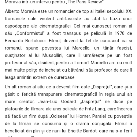
Moravia într-un interviu pentru „The Paris Review.“
Alberto Moravia este un romancier de top al Italiei secolului XX.
Romanele sale virulent antifasciste au stat la baza unor
capodopere ale cinematografiei. Cel mai cunoscut roman al
său „Conformistul” a fost transpus pe peliculă în 1970 de
Bernardo Bertolucci. Filmul, devenit la fel de cunoscut ca şi
romanul, spune povestea lui Marcello, un tânăr fascist,
susţinător al lui Mussollini, care îl urmăreşte pe un fost
profesor al său, disident, pentru a-l omorî. Marcello are cu mult
mai multe poliţe de încheiat cu bătrânul său profesor de care îl
leagă amintiri extrem de dureroase.
Un alt roman al său ce a devenit film este „Dispreţul“, care şi-a
găsit o fericită transpunere cinematografică în regia unui alt
mare creator, Jean-Luc Godard. „Dispreţul“ ne duce pe
platourile de filmare ale unei pelicule de Fritz Lang, care încerca
să facă un film după „Odiseea“ lui Homer. Paralel cu poveştile
de la filmări se consumă şi o dramă conjugală. Filmul a
beneficiat din plin şi de nurii lui Brigitte Bardot, care nu s-a ferit