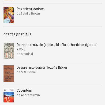
a
este:
fost:
6,00 lei.
Prizonierul dorintei
9,00 lei.
de Sandra Brown
OFERTE SPECIALE
Romane si nuvele (editie bibliofila pe hartie de tigarete,
2 vol.)
de Stendhal
Prețul
Prețul
inițial
curent
a
este:
Despre mitologia si filozofia Bibliei
fost:
39,00 lei.
de M.S. Belenki
49,00 lei.
Prețul
Prețul
inițial
curent
a
este:
fost:
9,00 lei.
Cuceritorii
19,00 lei.
de Andre Malraux
Prețul
Prețul
inițial
curent