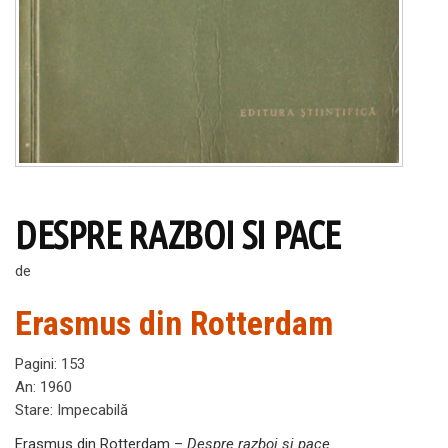
DESPRE RAZBOI SI PACE
de
Erasmus din Rotterdam
Pagini
:
153
An
:
1960
Stare
:
Impecabilă
Erasmus din Rotterdam –
Despre razboi si pace
.