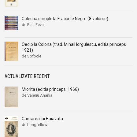
Colectia completa Fracurile Negre (8 volume)
de Paul Feval
Oedip la Colona (trad. Mihail Iorgulescu, editia princeps
1921)
de Sofocle
ACTUALIZATE RECENT
Miorita (editia princeps, 1966)
de Valeriu Anania
Cantarea lui Haiavata
de Longfellow
Prețul
Prețul
inițial
curent