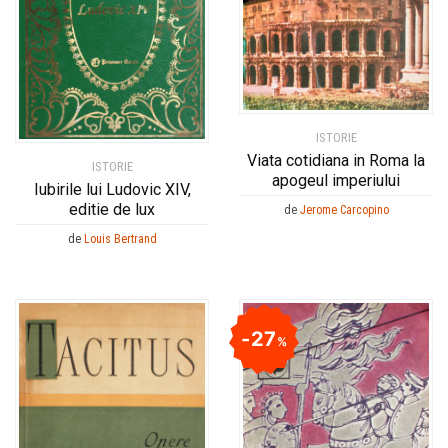
ISTORIE
Viata cotidiana in Roma la
ISTORIE
apogeul imperiului
Iubirile lui Ludovic XIV,
editie de lux
de
Jerome Carcopino
de
Louis Bertrand
27
%