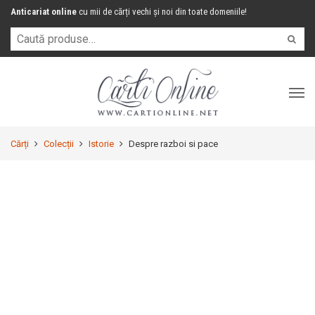
Anticariat online
cu mii de cărți vechi și noi din toate domeniile!
Cărți
Colecții
Istorie
Despre razboi si pace