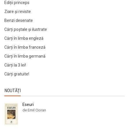
Ediții princeps
Ziare şi reviste
Benzi desenate
Cărți poștale și ilustrate
Cărți în limba engleză
Cărți în limba franceză
Cărți în limba germană
Cărți la 3 lei!
Cărți gratuite!
NOUTĂȚI
Eseuri
de Emil Cioran