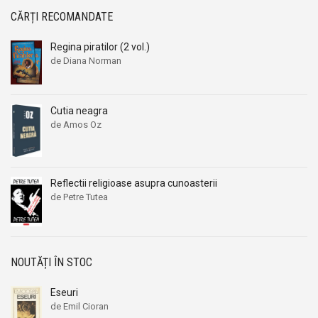
CĂRȚI RECOMANDATE
Regina piratilor (2 vol.)
de Diana Norman
Prețul
Prețul
inițial
curent
a
este:
Cutia neagra
fost:
39,00 lei.
de Amos Oz
64,00 lei.
Prețul
Prețul
inițial
curent
a
este:
fost:
24,00 lei.
Reflectii religioase asupra cunoasterii
29,00 lei.
de Petre Tutea
NOUTĂȚI ÎN STOC
Eseuri
de Emil Cioran