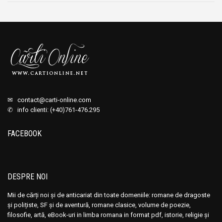
a
este:
fost:
6,00 lei.
17,00 lei.
✉
contact@carti-online.com
✆ info clienti: (+40)761-476.295
FACEBOOK
DESPRE NOI
Mii de cărți noi și de anticariat din toate domeniile: romane de dragoste
și polițiste, SF și de aventură, romane clasice, volume de poezie,
filosofie, artă, eBook-uri in limba romana in format pdf, istorie, religie și