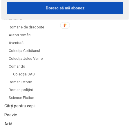
DOMENII
Doresc să mă abonez
Literatură
Romane de dragoste
Autori români
Aventură
Colecția Cotidianul
Colecția Jules Verne
Comando
Colecția SAS
Roman istoric
Roman polițist
Science Fiction
Cărți pentru copii
Poezie
Artă