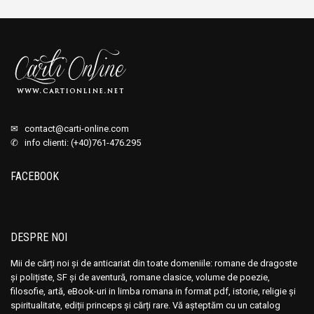
✉
contact@carti-online.com
✆ info clienti: (+40)761-476.295
FACEBOOK
DESPRE NOI
Mii de cărți noi și de anticariat din toate domeniile: romane de dragoste
și polițiste, SF și de aventură, romane clasice, volume de poezie,
filosofie, artă, eBook-uri in limba romana in format pdf, istorie, religie și
spiritualitate, ediții princeps și cărți rare. Vă așteptăm cu un catalog