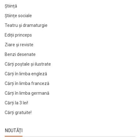
Știință
Științe sociale
Teatru și dramaturgie
Ediții princeps
Ziare şi reviste
Benzi desenate
Cărți poștale și ilustrate
Cărți în limba engleză
Cărți în limba franceză
Cărți în limba germană
Cărți la 3 lei!
Cărți gratuite!
NOUTĂȚI