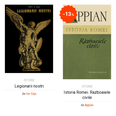
13
%
ISTORIE
Legionarii nostri
ISTORIE
Istoria Romei. Razboaiele
de
Ion Coja
civile
de
Appian