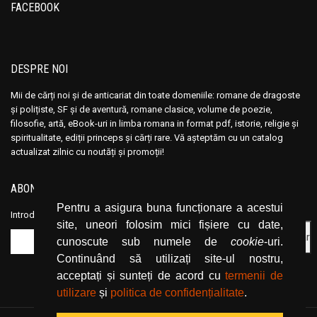
Ana Maria Marin
Ana Maria Marin
FACEBOOK
Anais Nin
Anais Nin
Anatole France
Anatole France
Anatoli Ribakov
Anatoli Ribakov
DESPRE NOI
Anatolie Panis
Anatolie Panis
Mii de cărți noi și de anticariat din toate domeniile: romane de dragoste
Anca Dan
Anca Dan
și polițiste, SF și de aventură, romane clasice, volume de poezie,
filosofie, artă, eBook-uri in limba romana in format pdf, istorie, religie și
Andocide
Andocide
spiritualitate, ediții princeps și cărți rare. Vă așteptăm cu un catalog
Andre Bejin
Andre Bejin
actualizat zilnic cu noutăți și promoții!
Andre Castelot
Andre Castelot
ABONEAZĂ-TE LA NEWSLETTER
Andre Clot
Andre Clot
Pentru a asigura buna funcționare a acestui
Andre Felibien
Andre Felibien
Introduceți adresa dvs. de email și dați click pe butonul de abonare.
site, uneori folosim mici fișiere cu date,
Andre Leroi-Gourhan
Andre Leroi-Gourhan
cunoscute sub numele de
cookie
-uri.
Andre Malraux
Andre Malraux
Continuând să utilizați site-ul nostru,
Andre Maurois
Andre Maurois
acceptați și sunteți de acord cu
termenii de
utilizare
și
politica de confidențialitate
.
Andre Miquel
Andre Miquel
Andre Theuriet
Andre Theuriet