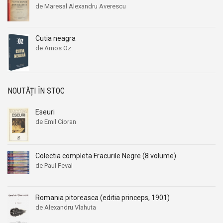
de Maresal Alexandru Averescu
Aleksandr Beleaev
Aleksandr Beleaev
Alessandro Parronchi
Alessandro Parronchi
Alex Mihai Stoenescu
Alex Mihai Stoenescu
Cutia neagra
de Amos Oz
Alexandr Soljenitin
Alexandr Soljenitin
Alexandra Jones
Alexandra Jones
Alexandra Mosneaga
Alexandra Mosneaga
NOUTĂȚI ÎN STOC
Alexandra Ripley
Alexandra Ripley
Alexandre Dumas
Alexandre Dumas
Eseuri
de Emil Cioran
Alexandre Dumas fiul
Alexandre Dumas fiul
Alexandre Koyre
Alexandre Koyre
Alexandrian
Alexandrian
Colectia completa Fracurile Negre (8 volume)
de Paul Feval
Alexandru Balaci
Alexandru Balaci
Alexandru Busuioceanu
Alexandru Busuioceanu
Alexandru Dobos
Alexandru Dobos
Romania pitoreasca (editia princeps, 1901)
de Alexandru Vlahuta
Alexandru Elian
Alexandru Elian