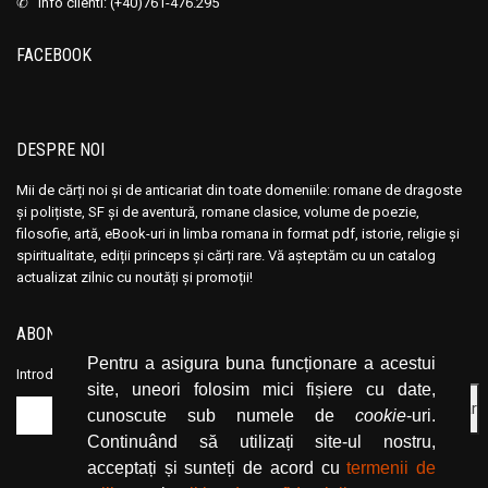
✆ info clienti: (+40)761-476.295
FACEBOOK
DESPRE NOI
Mii de cărți noi și de anticariat din toate domeniile: romane de dragoste
și polițiste, SF și de aventură, romane clasice, volume de poezie,
filosofie, artă, eBook-uri in limba romana in format pdf, istorie, religie și
spiritualitate, ediții princeps și cărți rare. Vă așteptăm cu un catalog
actualizat zilnic cu noutăți și promoții!
ABONEAZĂ-TE LA NEWSLETTER
Pentru a asigura buna funcționare a acestui
Introduceți adresa dvs. de email și dați click pe butonul de abonare.
site, uneori folosim mici fișiere cu date,
cunoscute sub numele de
cookie
-uri.
Continuând să utilizați site-ul nostru,
acceptați și sunteți de acord cu
termenii de