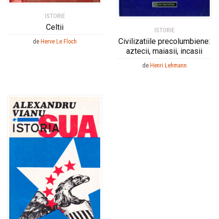
ISTORIE
Celtii
ISTORIE
Civilizatiile precolumbiene:
de
Herve Le Floch
aztecii, maiasii, incasii
de
Henri Lehmann