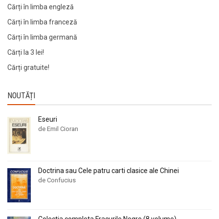
Cărți în limba engleză
Cărți în limba franceză
Cărți în limba germană
Cărți la 3 lei!
Cărți gratuite!
NOUTĂȚI
Eseuri
de Emil Cioran
Doctrina sau Cele patru carti clasice ale Chinei
de Confucius
Colectia completa Fracurile Negre (8 volume)