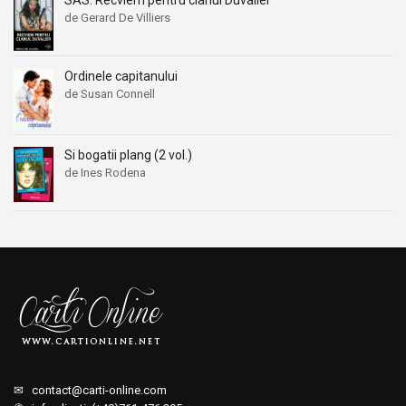
SAS: Recviem pentru clanul Duvalier
de Gerard De Villiers
Ordinele capitanului
de Susan Connell
Si bogatii plang (2 vol.)
de Ines Rodena
✉
contact@carti-online.com