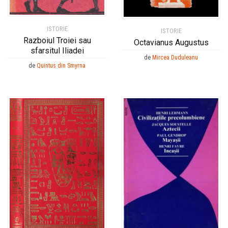
ISTORIE
ISTORIE
Razboiul Troiei sau
Octavianus Augustus
sfarsitul Iliadei
de
Mircea Duduleanu
de
Quintus din Smyrna