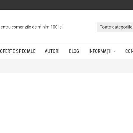
o
cutie cu cărți
dând doar un click!
OFERTE SPECIALE
AUTORI
BLOG
INFORMAȚII
CO