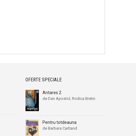
OFERTE SPECIALE
Antares 2
de Dan Apostol, Rodica Bretin
Prețul
Prețul
inițial
curent
a
este:
fost:
9,00 lei.
Pentru totdeauna
19,00 lei.
de Barbara Cartland
Prețul
Prețul