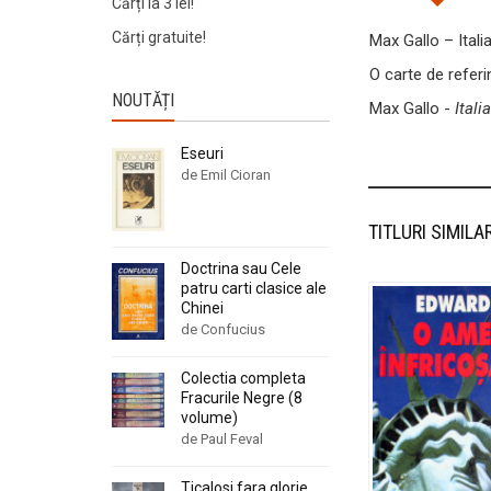
Cărți la 3 lei!
Cărți gratuite!
Max Gallo – Italia
O carte de referin
NOUTĂȚI
Max Gallo -
Itali
Eseuri
de Emil Cioran
TITLURI SIMILA
Doctrina sau Cele
patru carti clasice ale
Chinei
de Confucius
Colectia completa
Fracurile Negre (8
volume)
de Paul Feval
Ticalosi fara glorie