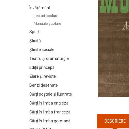
Învățământ
Lecturi şcolare
Manuale şcolare
Sport
Știință
Științe sociale
Teatru și dramaturgie
Ediții princeps
Ziare şi reviste
Benzi desenate
Cărți poștale și ilustrate
Cărți în limba engleză
Cărți în limba franceză
DESCRIERE
Cărți în limba germană