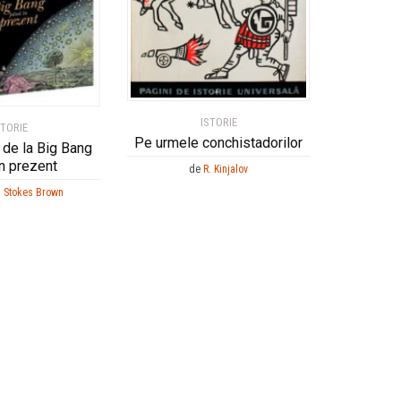
ISTORIE
STORIE
Pe urmele conchistadorilor
i de la Big Bang
n prezent
de
R. Kinjalov
a Stokes Brown