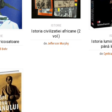
ISTORIE
Istoria civilizatiei africane (2
I
vol.)
IE
Istoria lumi
ricosatoare
de
Jefferson Murphy
până î
d Behr
de
Cynthi