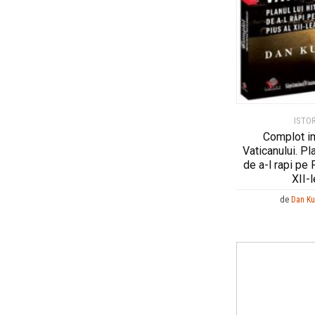
ISTOR
Complot i
Vaticanului. Pla
de a-l rapi pe
XII-
de
Dan K