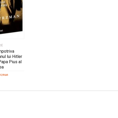
IE
mpotriva
nul lui Hitler
 Papa Pius al
lea
urzman