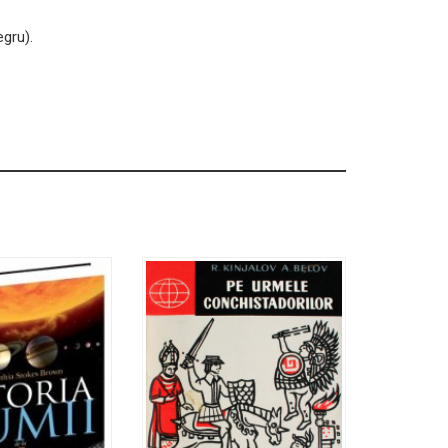
egru).