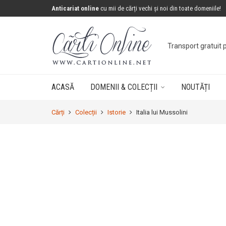
Anticariat online
cu mii de cărți vechi și noi din toate domeniile!
Concurs: câștigă 
ACASĂ
DOMENII & COLECȚII
NOUTĂȚI
Cărți
Colecții
Istorie
Italia lui Mussolini