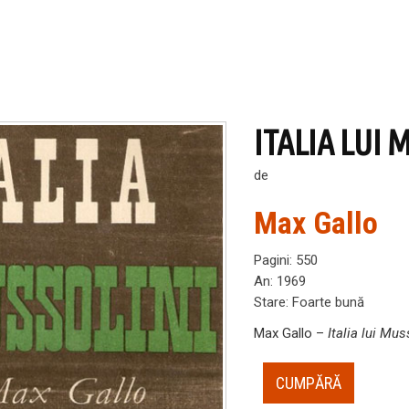
ITALIA LUI 
de
Max Gallo
Pagini
:
550
An
:
1969
Stare
:
Foarte bună
Max Gallo –
Italia lui Mus
CUMPĂRĂ