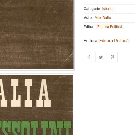
Categorie:
Istorie
.
Autor:
Max Gallo
.
Editura:
Editura Politică
Editura:
Editura Politică