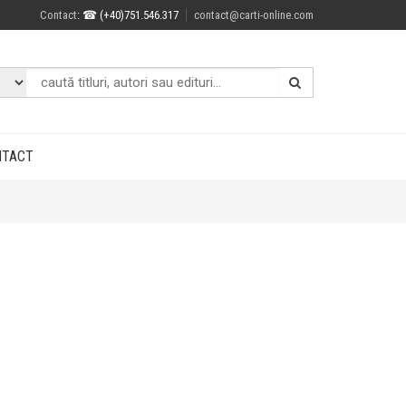
Contact
: ☎ (+40)751.546.317
contact@carti-online.com
NTACT