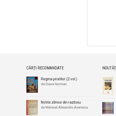
CĂRȚI RECOMANDATE
NOUTĂȚ
Regina piratilor (2 vol.)
de Diana Norman
Prețul
Prețul
inițial
curent
a
este:
Notite zilnice din razboiu
fost:
39,00 lei.
de Maresal Alexandru Averescu
64,00 lei.
Prețul
Prețul