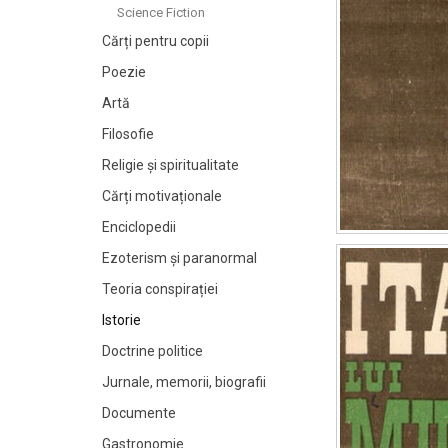
Science Fiction
Cărți pentru copii
Poezie
Artă
Filosofie
Religie și spiritualitate
Cărți motivaționale
Enciclopedii
Ezoterism și paranormal
Teoria conspirației
Istorie
Doctrine politice
Jurnale, memorii, biografii
Documente
Gastronomie