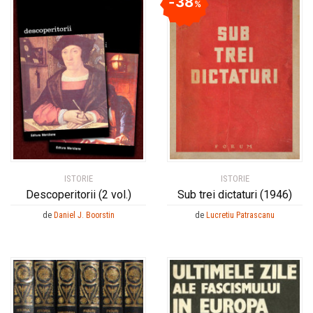
38
%
ISTORIE
ISTORIE
Descoperitorii (2 vol.)
Sub trei dictaturi (1946)
de
Daniel J. Boorstin
de
Lucretiu Patrascanu