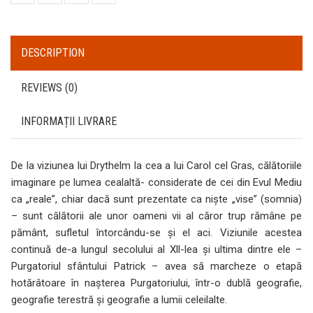
DESCRIPTION
REVIEWS (0)
INFORMAȚII LIVRARE
De la viziunea lui Drythelm la cea a lui Carol cel Gras, călătoriile
imaginare pe lumea cealaltă- considerate de cei din Evul Mediu
ca „reale”, chiar dacă sunt prezentate ca niște „vise” (somnia)
– sunt călătorii ale unor oameni vii al căror trup rămâne pe
pământ, sufletul întorcându-se și el aci. Viziunile acestea
continuă de-a lungul secolului al Xll-lea și ultima dintre ele –
Purgatoriul sfântului Patrick – avea să marcheze o etapă
hotărâtoare în nașterea Purgatoriului, într-o dublă geografie,
geografie terestră și geografie a lumii celeilalte.