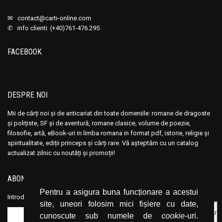
✉
contact@carti-online.com
✆ info clienti: (+40)761-476.295
FACEBOOK
DESPRE NOI
Mii de cărți noi și de anticariat din toate domeniile: romane de dragoste
și polițiste, SF și de aventură, romane clasice, volume de poezie,
filosofie, artă, eBook-uri in limba romana in format pdf, istorie, religie și
spiritualitate, ediții princeps și cărți rare. Vă așteptăm cu un catalog
actualizat zilnic cu noutăți și promoții!
ABONEAZĂ-TE LA NEWSLETTER
Pentru a asigura buna funcționare a acestui
Introduceți adresa dvs. de email și dați click pe butonul de abonare.
site, uneori folosim mici fișiere cu date,
cunoscute sub numele de
cookie
-uri.