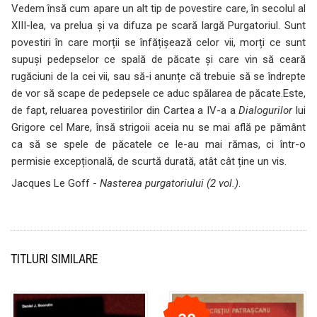
Vedem însă cum apare un alt tip de povestire care, în secolul al
XIII-lea, va prelua și va difuza pe scară largă Purgatoriul. Sunt
povestiri în care morții se înfățișează celor vii, morți ce sunt
supuși pedepselor ce spală de păcate și care vin să ceară
rugăciuni de la cei vii, sau să-i anunțe că trebuie să se îndrepte
de vor să scape de pedepsele ce aduc spălarea de păcate.Este,
de fapt, reluarea povestirilor din Cartea a IV-a a
Dialogurilor
lui
Grigore cel Mare, însă strigoii aceia nu se mai află pe pământ
ca să se spele de păcatele ce le-au mai rămas, ci într-o
permisie excepțională, de scurtă durată, atât cât ține un vis.
Jacques Le Goff -
Nasterea purgatoriului (2 vol.)
.
TITLURI SIMILARE