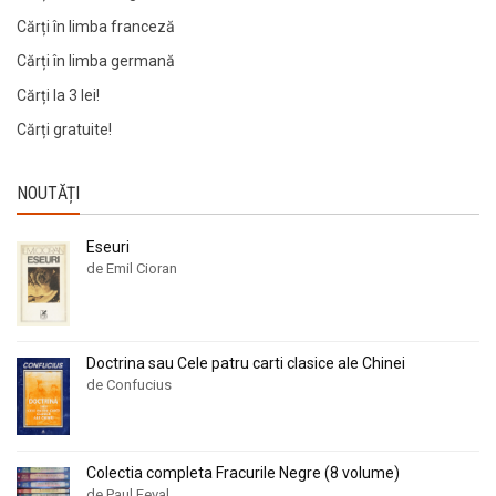
Cărți în limba franceză
Cărți în limba germană
Cărți la 3 lei!
Cărți gratuite!
NOUTĂȚI
Eseuri
de Emil Cioran
Doctrina sau Cele patru carti clasice ale Chinei
de Confucius
Colectia completa Fracurile Negre (8 volume)
de Paul Feval