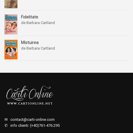
Fidelitate
de Barbara Cartland
Mistuirea
de Barbara Cartland
✉
contact@carti-online.com
✆ info clienti: (+40)761-476.295