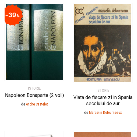
39
%
ISTORIE
ISTORIE
Napoleon Bonaparte (2 vol.)
Viata de fiecare zi in Spania
secolului de aur
de
Andre Castelot
de
Marcelin Defourneaux