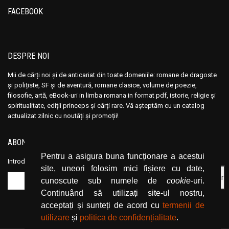
FACEBOOK
DESPRE NOI
Mii de cărți noi și de anticariat din toate domeniile: romane de dragoste
și polițiste, SF și de aventură, romane clasice, volume de poezie,
filosofie, artă, eBook-uri in limba romana in format pdf, istorie, religie și
spiritualitate, ediții princeps și cărți rare. Vă așteptăm cu un catalog
actualizat zilnic cu noutăți și promoții!
ABONEAZĂ-TE LA NEWSLETTER
Pentru a asigura buna funcționare a acestui
Introduceți adresa dvs. de email și dați click pe butonul de abonare.
site, uneori folosim mici fișiere cu date,
cunoscute sub numele de
cookie
-uri.
Continuând să utilizați site-ul nostru,
acceptați și sunteți de acord cu
termenii de
utilizare
și
politica de confidențialitate
.