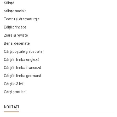
Știință
Științe sociale
Teatru și dramaturgie
Ediții princeps
Ziare şi reviste
Benzi desenate
Cărți poștale și ilustrate
Cărți în limba engleză
Cărți în limba franceză
Cărți în limba germană
Cărți la 3 lei!
Cărți gratuite!
NOUTĂȚI