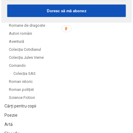
DOMENII
Doresc să mă abonez
Literatură
Romane de dragoste
Autori români
Aventură
Colecția Cotidianul
Colecția Jules Verne
Comando
Colecția SAS
Roman istoric
Roman polițist
Science Fiction
Cărți pentru copii
Poezie
Artă