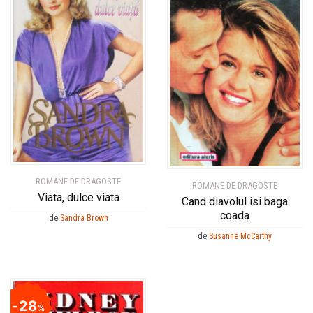
ROMANE DE DRAGOSTE
ROMANE DE DRAGOSTE
Viata, dulce viata
Cand diavolul isi baga
coada
de
Sandra Brown
de
Susanne McCarthy
28
%