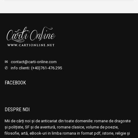
✉
contact@carti-online.com
✆ info clienti: (+40)761-476.295
FACEBOOK
DESPRE NOI
Mii de cărți noi și de anticariat din toate domeniile: romane de dragoste
și polițiste, SF și de aventură, romane clasice, volume de poezie,
filosofie, artă, eBook-uri in limba romana in format pdf, istorie, religie și