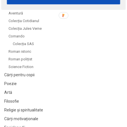
Autori români
Aventură
Colecția Cotidianul
Colecția Jules Verne
Comando
Colecția SAS
Roman istoric
Roman polițist
Science Fiction
Cărți pentru copii
Poezie
Artă
Filosofie
Religie și spiritualitate
Cărți motivaționale