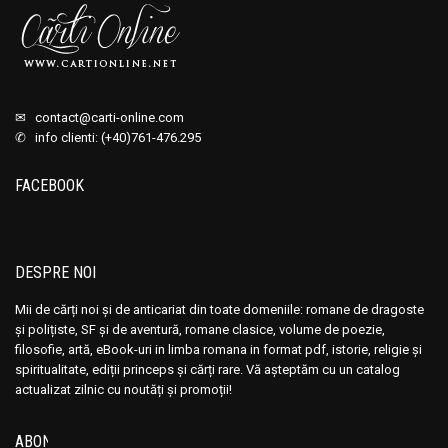
✉
contact@carti-online.com
✆ info clienti: (+40)761-476.295
FACEBOOK
DESPRE NOI
Mii de cărți noi și de anticariat din toate domeniile: romane de dragoste
și polițiste, SF și de aventură, romane clasice, volume de poezie,
filosofie, artă, eBook-uri in limba romana in format pdf, istorie, religie și
spiritualitate, ediții princeps și cărți rare. Vă așteptăm cu un catalog
actualizat zilnic cu noutăți și promoții!
ABONEAZĂ-TE LA NEWSLETTER