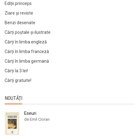
Ediții princeps
Ziare şi reviste
Benzi desenate
Cărți poștale și ilustrate
Cărți în limba engleză
Cărți în limba franceză
Cărți în limba germană
Cărți la 3 lei!
Cărți gratuite!
NOUTĂȚI
Eseuri
de Emil Cioran