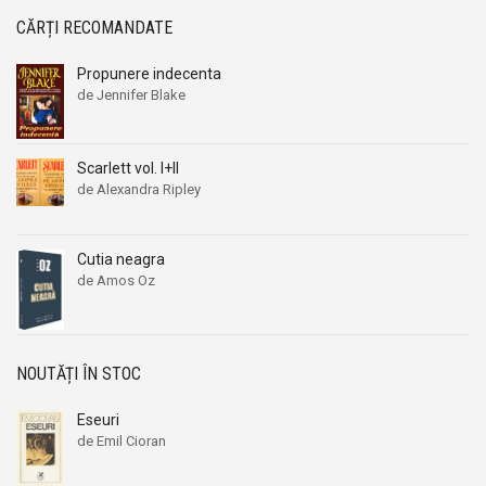
CĂRȚI RECOMANDATE
Propunere indecenta
de Jennifer Blake
Scarlett vol. I+II
de Alexandra Ripley
Cutia neagra
de Amos Oz
NOUTĂȚI ÎN STOC
Eseuri
de Emil Cioran