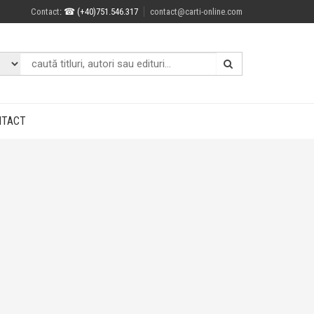
Contact
: ☎ (+40)751.546.317
contact@carti-online.com
NTACT