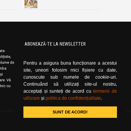
ABONEAZĂ-TE LA NEWSLETTER
oate
Introduceți adresa dvs. de email și dați click
ițiste,
pe butonul de abonare.
volume de
Pentru a asigura buna funcționare a acestui
limba
site, uneori folosim mici fișiere cu date,
și
cunoscute sub numele de
cookie
-uri.
rare. Vă
Continuând să utilizați site-ul nostru,
lnic cu
acceptați și sunteți de acord cu
termenii de
utilizare
și
politica de confidențialitate
.
SUNT DE ACORD!