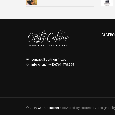
FACEBO
✉
contact@carti-online.com
✆ info clienti: (+40)761-476.295
© 2019
CartiOnline.net
/ powered by espresso / designed b