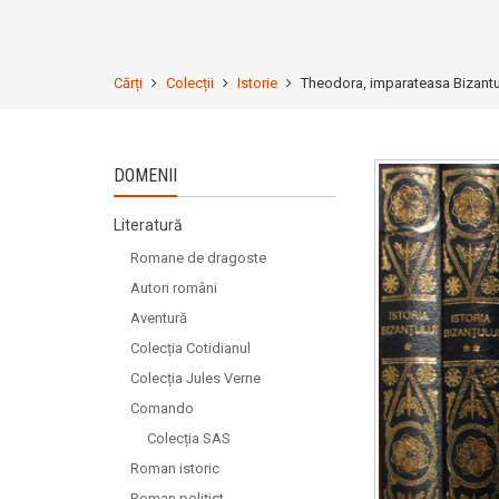
Cărți
Colecții
Istorie
Theodora, imparateasa Bizantulu
DOMENII
Literatură
Romane de dragoste
Autori români
Aventură
Colecția Cotidianul
Colecția Jules Verne
Comando
Colecția SAS
Roman istoric
Roman polițist