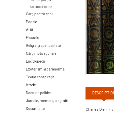
Science Fiction
Cărți pentru copii
Poezie
Artă
Filosofie
Religie și spiritualitate
Cărți motivaționale
Enciclopedii
Ezoterism și paranormal
Teoria conspirației
Istorie
DESCRIPTIO
Doctrine politice
Jurnale, memorii, biografii
Documente
Charles Diehl –
T