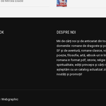
de Mircea Eliade
OK
DESPRE NOI
Mii de cărți noi și de anticariat din t
domeniile: romane de dragoste și pol
SF și de aventură, romane clasice, 
poezie, filosofie, artă, eBook-uri in 
romana in format pdf, istorie, religie 
spiritualitate, ediții princeps și cărți 
așteptăm cu un catalog actualizat zi
noutăți și promoții!
y
Webgraphic