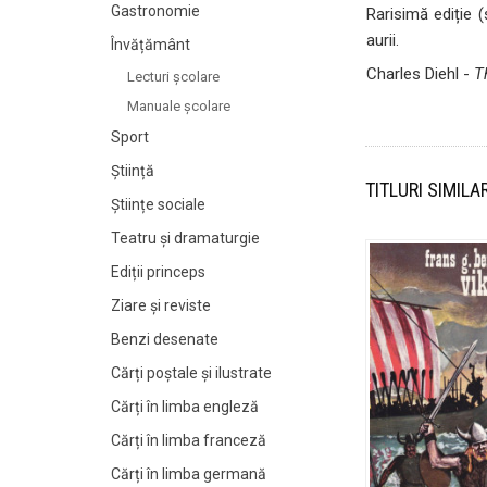
Gastronomie
Rarisimă ediție (
aurii.
Învățământ
Charles Diehl -
T
Lecturi şcolare
Manuale şcolare
Sport
Știință
TITLURI SIMILA
Științe sociale
Teatru și dramaturgie
Ediții princeps
Ziare şi reviste
Benzi desenate
Cărți poștale și ilustrate
Cărți în limba engleză
Cărți în limba franceză
Cărți în limba germană