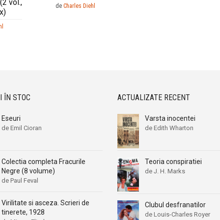
(2 vol.,
de
Charles Diehl
x)
hl
I ÎN STOC
ACTUALIZATE RECENT
Eseuri
Varsta inocentei
de Emil Cioran
de Edith Wharton
Teoria conspiratiei
Colectia completa Fracurile
Negre (8 volume)
de J. H. Marks
de Paul Feval
Virilitate si asceza. Scrieri de
Clubul desfranatilor
tinerete, 1928
de Louis-Charles Royer