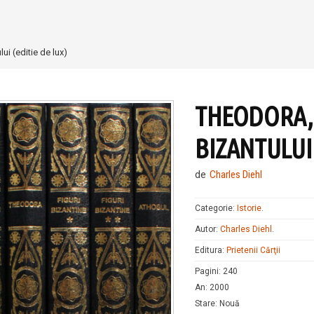
i (editie de lux)
THEODORA,
BIZANTULUI 
de
Charles Diehl
Categorie:
Istorie
.
Autor:
Charles Diehl
.
Editura:
Prietenii Cărţii
Pagini
:
240
An
:
2000
Stare
:
Nouă