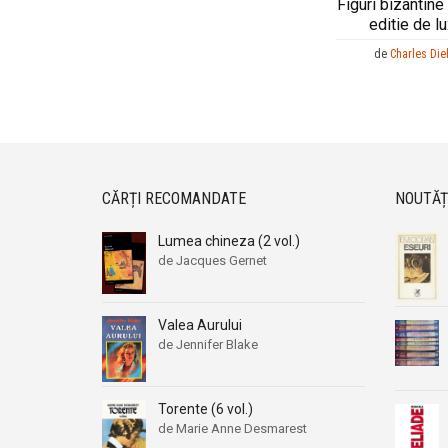
Figuri bizantine 
editie de lu
de
Charles Die
CĂRȚI RECOMANDATE
NOUTĂȚ
Lumea chineza (2 vol.)
de Jacques Gernet
Valea Aurului
de Jennifer Blake
Torente (6 vol.)
de Marie Anne Desmarest