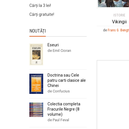
Cărți la 3 lei!
Cărți gratuite!
ISTORIE
Vikingii
NOUTĂȚI
de
Frans G. Beng
Eseuri
de Emil Cioran
Doctrina sau Cele
patru carti clasice ale
Chinei
de Confucius
Colectia completa
Fracurile Negre (8
volume)
de Paul Feval