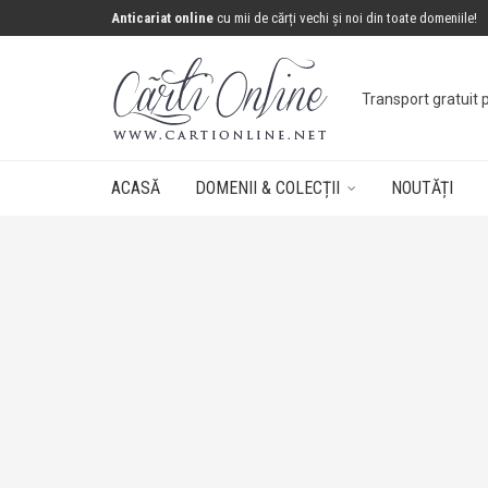
Anticariat online
cu mii de cărți vechi și noi din toate domeniile!
Transport gratuit 
ACASĂ
DOMENII & COLECȚII
NOUTĂȚI